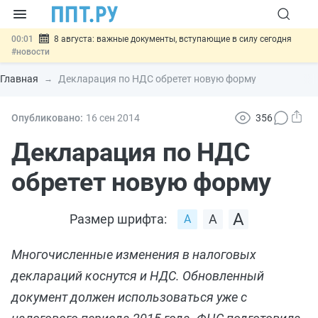
00:01
8 августа: важные документы, вступающие в силу сегодня
#новости
07.08
Подписан закон о блокировке продажи опасных товаров через
«Честный знак»
#новости
Главная
Декларация по НДС обретет новую форму
07.08
Дистанционную работу беременных пропишут в ТК РФ
#новости
07.08
Госпошлину за устранение ошибок в документах предлагают
Опубликовано:
16 сен
2014
356
отменить
#новости
07.08
Важно
Разработают единые критерии трудовых и ГПХ-
Декларация по НДС
отношений
#новости
обретет новую форму
Размер шрифта:
Многочисленные изменения в налоговых
деклараций коснутся и НДС. Обновленный
документ должен использоваться уже с