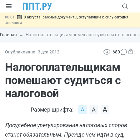
00:01
8 августа: важные документы, вступающие в силу сегодня
#новости
07.08
Подписан закон о блокировке продажи опасных товаров через
«Честный знак»
#новости
Главная
Налогоплательщикам помешают судиться с налоговой
07.08
Дистанционную работу беременных пропишут в ТК РФ
#новости
07.08
Госпошлину за устранение ошибок в документах предлагают
Опубликовано:
3 дек
2012
680
отменить
#новости
07.08
Важно
Разработают единые критерии трудовых и ГПХ-
Налогоплательщикам
отношений
#новости
помешают судиться с
налоговой
Размер шрифта:
Досудебное урегулирование налоговых споров
станет обязательным. Прежде чем идти в суд,