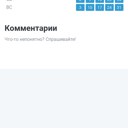
ВС
3
10
17
24
31
Комментарии
Что-то непонятно? Спрашивайте!