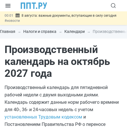
00:01
8 августа: важные документы, вступающие в силу сегодня
#новости
07.08
Подписан закон о блокировке продажи опасных товаров через
«Честный знак»
#новости
Главная
Налоги и справка
Календари
Производственный
07.08
Дистанционную работу беременных пропишут в ТК РФ
#новости
Производственный
07.08
Госпошлину за устранение ошибок в документах предлагают
отменить
#новости
07.08
Важно
Разработают единые критерии трудовых и ГПХ-
календарь на октябрь
отношений
#новости
2027 года
Производственный календарь для пятидневной
рабочей недели с двумя выходными днями.
Календарь содержит данные норм рабочего времени
для 40-, 36- и 24-часовых недель с учетом
установленных Трудовым кодексом
и
Постановлением Правительства РФ о переносе