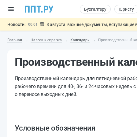
Бухгалтеру
Юристу
Новости:
8 августа: важные документы, вступающие в
00:01
Подписан закон о блокировке продажи опасны
07.08
Главная
Налоги и справка
Календари
Производственный ка
Дистанционную работу беременных пропишут 
07.08
Госпошлину за устранение ошибок в документ
07.08
Производственный кале
Разработают единые критерии труд
07.08
Важно
Производственный календарь для пятидневной раб
рабочего времени для 40-, 36- и 24-часовых недель 
о переносе выходных дней.
Условные обозначения