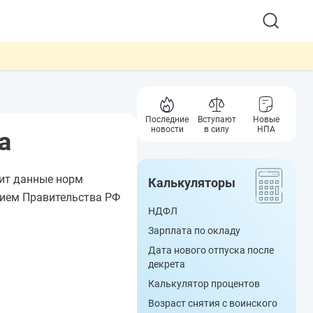
Последние
Вступают
Новые
новости
в силу
НПА
а
ит данные норм
Калькуляторы
ием Правительства РФ
НДФЛ
Зарплата по окладу
Дата нового отпуска после
декрета
Калькулятор процентов
Возраст снятия с воинского