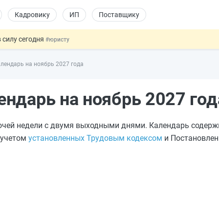
Кадровику
ИП
Поставщику
 силу сегодня
#юристу
х товаров через «Честный знак»
#юристу
лендарь на ноябрь 2027 года
в ТК РФ
#кадровику
ах предлагают отменить
#физлицу
ндарь на ноябрь 2027 год
овых и ГПХ-отношений
#кадровику
очей недели с двумя выходными днями. Календарь содерж
с учетом
установленных Трудовым кодексом
и Постановлен