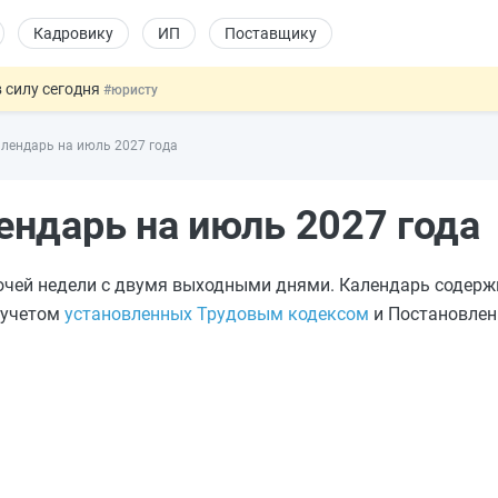
Кадровику
ИП
Поставщику
 силу сегодня
#юристу
 лоты электроники в госзакупках
#заказчику
лендарь на июль 2027 года
дов физлиц из недружественных стран
#бухгалтеру
йствительных сделках: инициатива
#юристу
ндарь на июль 2027 года
т заменить банковской гарантией
#бухгалтеру
очей недели с двумя выходными днями. Календарь содерж
с учетом
установленных Трудовым кодексом
и Постановлен