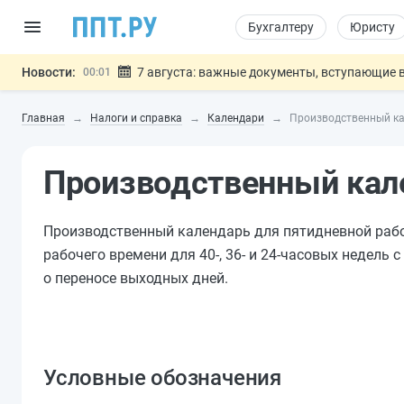
Бухгалтеру
Юристу
Новости:
7 августа: важные документы, вступающие в
00:01
Минпромторг предложил запретить смешанные
06.08
Главная
Налоги и справка
Календари
Производственный ка
Подписан указ об отмене спецрежима для вкла
06.08
Возврат денег за риелторские услуги при неде
06.08
Производственный кале
Обеспечительный платёж СПОТ могу
06.08
Важно
Производственный календарь для пятидневной раб
рабочего времени для 40-, 36- и 24-часовых недель 
о переносе выходных дней.
Условные обозначения