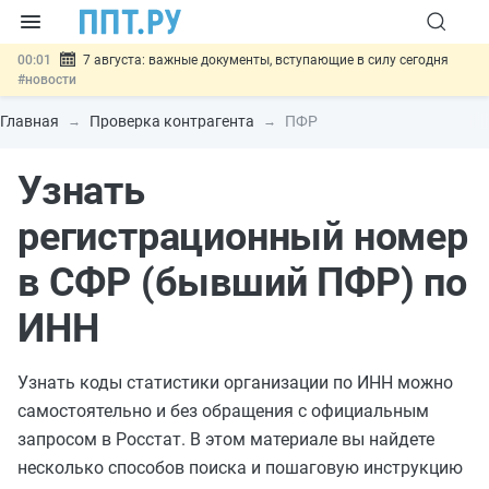
00:01
7 августа: важные документы, вступающие в силу сегодня
#новости
06.08
Минпромторг предложил запретить смешанные лоты
электроники в госзакупках
#новости
Главная
Проверка контрагента
ПФР
06.08
Подписан указ об отмене спецрежима для вкладов физлиц из
недружественных стран
#новости
Узнать
06.08
Возврат денег за риелторские услуги при недействительных
сделках: инициатива
#новости
06.08
Важно
Обеспечительный платёж СПОТ могут заменить
регистрационный номер
банковской гарантией
#новости
в СФР (бывший ПФР) по
ИНН
Узнать коды статистики организации по ИНН можно
самостоятельно и без обращения с официальным
запросом в Росстат. В этом материале вы найдете
несколько способов поиска и пошаговую инструкцию