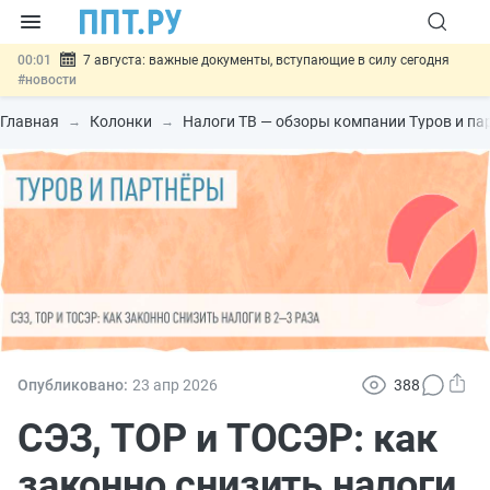
00:01
7 августа: важные документы, вступающие в силу сегодня
#новости
06.08
Минпромторг предложил запретить смешанные лоты
электроники в госзакупках
#новости
Главная
Колонки
Налоги ТВ — обзоры компании Туров и па
06.08
Подписан указ об отмене спецрежима для вкладов физлиц из
недружественных стран
#новости
06.08
Возврат денег за риелторские услуги при недействительных
сделках: инициатива
#новости
06.08
Важно
Обеспечительный платёж СПОТ могут заменить
банковской гарантией
#новости
Опубликовано:
23 апр
2026
388
СЭЗ, ТОР и ТОСЭР: как
законно снизить налоги