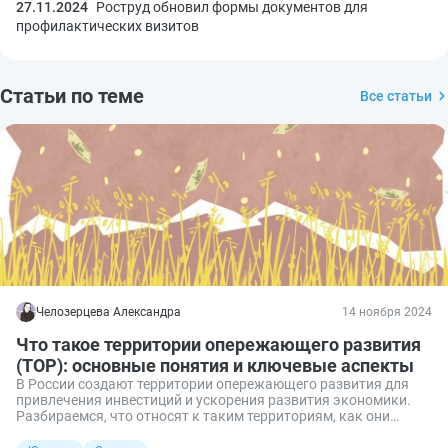
27.11.2024
Роструд обновил формы документов для
профилактических визитов
Статьи по теме
Все статьи
Челозерцева Александра
14 ноября 2024
Что такое территории опережающего развития
(ТОР): основные понятия и ключевые аспекты
В России создают территории опережающего развития для
привлечения инвестиций и ускорения развития экономики.
Разбираемся, что относят к таким территориям, как они
функционируют и какие льготы предоставляют их
резидентам.