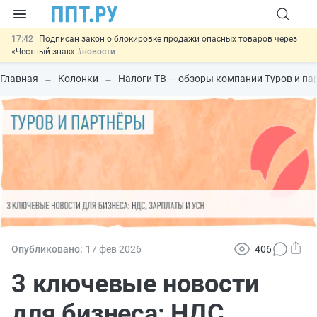
17:42
Подписан закон о блокировке продажи опасных товаров через
«Честный знак»
#новости
17:17
Дистанционную работу беременных пропишут в ТК РФ
#новости
Главная
Колонки
Налоги ТВ — обзоры компании Туров и па
16:02
Госпошлину за устранение ошибок в документах предлагают
отменить
#новости
15:25
Изменят правила контроля за подрядчиками ИЖС с эскроу-
счетами
#новости
11:31
Важно
Разработают единые критерии трудовых и ГПХ-
отношений
#новости
Опубликовано:
17 фев
2026
406
3 ключевые новости
для бизнеса: НДС,