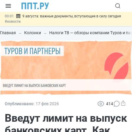
00:01
9 августа: важные документы, вступающие в силу сегодня
#новости
07.08
Подписан закон о блокировке продажи опасных товаров через
«Честный знак»
#новости
Главная
Колонки
Налоги ТВ — обзоры компании Туров и па
07.08
Дистанционную работу беременных пропишут в ТК РФ
#новости
07.08
Госпошлину за устранение ошибок в документах предлагают
отменить
#новости
07.08
Важно
Разработают единые критерии трудовых и ГПХ-
отношений
#новости
Опубликовано:
17 фев
2026
414
Введут лимит на выпуск
банковских карт. Как