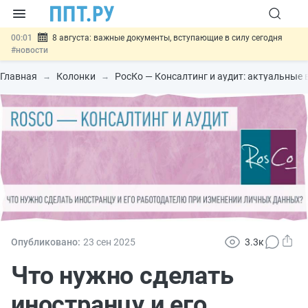
00:01
8 августа: важные документы, вступающие в силу сегодня
#новости
07.08
Подписан закон о блокировке продажи опасных товаров через
«Честный знак»
#новости
Главная
Колонки
РосКо — Консалтинг и аудит: актуальные 
07.08
Дистанционную работу беременных пропишут в ТК РФ
#новости
07.08
Госпошлину за устранение ошибок в документах предлагают
отменить
#новости
07.08
Важно
Разработают единые критерии трудовых и ГПХ-
отношений
#новости
Опубликовано:
23 сен
2025
3.3к
Что нужно сделать
иностранцу и его