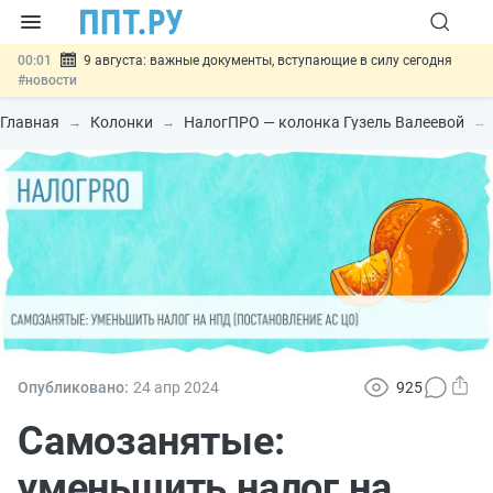
00:01
9 августа: важные документы, вступающие в силу сегодня
#новости
07.08
Подписан закон о блокировке продажи опасных товаров через
«Честный знак»
#новости
Главная
Колонки
НалогПРО — колонка Гузель Валеевой
07.08
Дистанционную работу беременных пропишут в ТК РФ
#новости
07.08
Госпошлину за устранение ошибок в документах предлагают
отменить
#новости
07.08
Важно
Разработают единые критерии трудовых и ГПХ-
отношений
#новости
Опубликовано:
24 апр
2024
925
Самозанятые:
уменьшить налог на