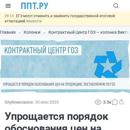
09:13
ЕГЭ могут отменить и заменить государственной итоговой
аттестацией
#новости
00:01
7 августа: важные документы, вступающие в силу сегодня
#новости
Главная
Колонки
Контрактный Центр ГОЗ — колонка Викто
06.08
Минпромторг предложил запретить смешанные лоты
электроники в госзакупках
#новости
06.08
Подписан указ об отмене спецрежима для вкладов физлиц из
недружественных стран
#новости
06.08
Важно
Обеспечительный платёж СПОТ могут заменить
банковской гарантией
#новости
Опубликовано:
30 июн
2025
3.5к
Упрощается порядок
обоснования цен на