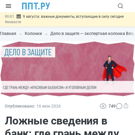
00:01
9 августа: важные документы, вступающие в силу сегодня
#новости
07.08
Подписан закон о блокировке продажи опасных товаров через
«Честный знак»
#новости
Главная
Колонки
Дело в защите — экспертная колонка Вла
07.08
Дистанционную работу беременных пропишут в ТК РФ
#новости
07.08
Госпошлину за устранение ошибок в документах предлагают
отменить
#новости
07.08
Важно
Разработают единые критерии трудовых и ГПХ-
отношений
#новости
Опубликовано:
16 июн
2026
749
Ложные сведения в
банк: где грань между