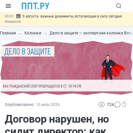
00:01
9 августа: важные документы, вступающие в силу сегодня
#новости
07.08
Подписан закон о блокировке продажи опасных товаров через
«Честный знак»
#новости
Главная
Колонки
Дело в защите — экспертная колонка Вла
07.08
Дистанционную работу беременных пропишут в ТК РФ
#новости
07.08
Госпошлину за устранение ошибок в документах предлагают
отменить
#новости
07.08
Важно
Разработают единые критерии трудовых и ГПХ-
отношений
#новости
Опубликовано:
16 июн
2026
724
Договор нарушен, но
сидит директор: как