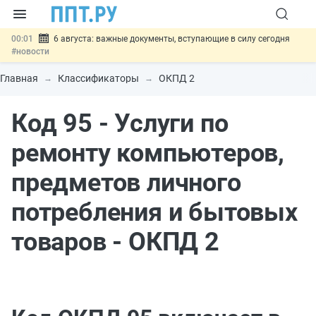
00:01
6 августа: важные документы, вступающие в силу сегодня
#новости
05.08
Обновили сообщения НПФ о договорах НПО и долгосрочных
сбережений
#новости
Главная
Классификаторы
ОКПД 2
05.08
Мигрантам с судимостью запретят получать ВНЖ и
гражданство: закон подписан
#новости
Код 95 - Услуги по
05.08
Систему страхования вкладов распространили на электронные
кошельки
#новости
05.08
Важно
Подписан закон об упрощении госзакупок по 44-ФЗ
ремонту компьютеров,
#новости
предметов личного
потребления и бытовых
товаров - ОКПД 2