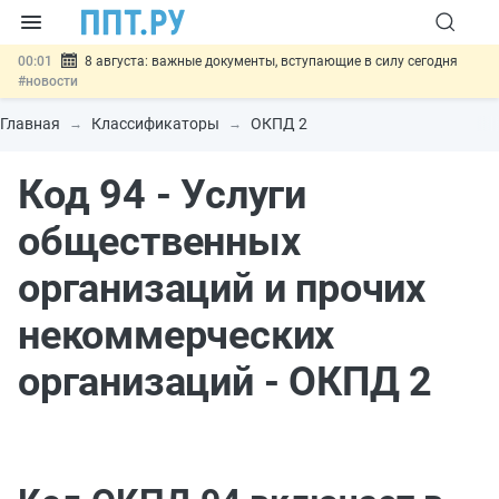
00:01
8 августа: важные документы, вступающие в силу сегодня
#новости
07.08
Подписан закон о блокировке продажи опасных товаров через
«Честный знак»
#новости
Главная
Классификаторы
ОКПД 2
07.08
Дистанционную работу беременных пропишут в ТК РФ
#новости
Код 94 - Услуги
07.08
Госпошлину за устранение ошибок в документах предлагают
отменить
#новости
07.08
Важно
Разработают единые критерии трудовых и ГПХ-
общественных
отношений
#новости
организаций и прочих
некоммерческих
организаций - ОКПД 2