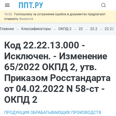
16:02
Госпошлину за устранение ошибок в документах предлагают
отменить
#новости
15:25
Изменят правила контроля за подрядчиками ИЖС с эскроу-
счетами
#новости
Главная
Классификаторы
ОКПД 2
22
22.2
22.22
14:44
Минцифры предлагает запретить рассылку смс детям
#новости
Код 22.22.13.000 -
14:02
Основания для выдворения иностранцев из России стало
больше
#новости
11:31
Важно
Разработают единые критерии трудовых и ГПХ-
Исключен. - Изменение
отношений
#новости
65/2022 ОКПД 2, утв.
Приказом Росстандарта
от 04.02.2022 N 58-ст -
ОКПД 2
ПРОДУКЦИЯ ОБРАБАТЫВАЮЩИХ ПРОИЗВОДСТВ