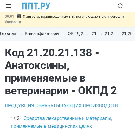
00:01
8 августа: важные документы, вступающие в силу сегодня
#новости
07.08
Подписан закон о блокировке продажи опасных товаров через
«Честный знак»
#новости
Главная
Классификаторы
ОКПД 2
21
21.2
21.20
07.08
Дистанционную работу беременных пропишут в ТК РФ
#новости
Код 21.20.21.138 -
07.08
Госпошлину за устранение ошибок в документах предлагают
отменить
#новости
07.08
Важно
Разработают единые критерии трудовых и ГПХ-
Анатоксины,
отношений
#новости
применяемые в
ветеринарии - ОКПД 2
ПРОДУКЦИЯ ОБРАБАТЫВАЮЩИХ ПРОИЗВОДСТВ
21
Средства лекарственные и материалы,
применяемые в медицинских целях