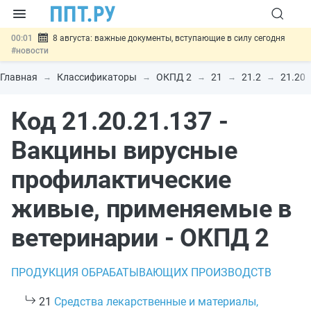
00:01
8 августа: важные документы, вступающие в силу сегодня
#новости
07.08
Подписан закон о блокировке продажи опасных товаров через
«Честный знак»
#новости
Главная
Классификаторы
ОКПД 2
21
21.2
21.20
07.08
Дистанционную работу беременных пропишут в ТК РФ
#новости
Код 21.20.21.137 -
07.08
Госпошлину за устранение ошибок в документах предлагают
отменить
#новости
07.08
Важно
Разработают единые критерии трудовых и ГПХ-
Вакцины вирусные
отношений
#новости
профилактические
живые, применяемые в
ветеринарии - ОКПД 2
ПРОДУКЦИЯ ОБРАБАТЫВАЮЩИХ ПРОИЗВОДСТВ
21
Средства лекарственные и материалы,