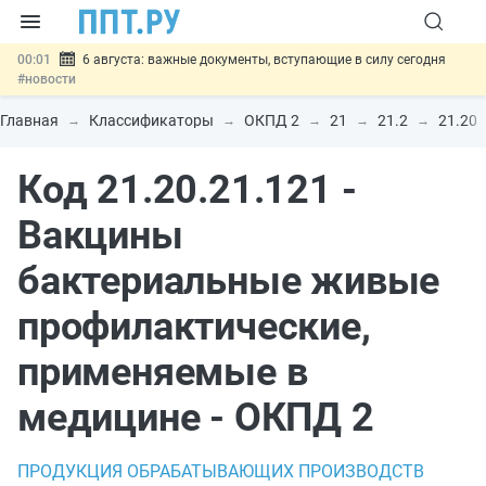
00:01
6 августа: важные документы, вступающие в силу сегодня
#новости
05.08
Обновили сообщения НПФ о договорах НПО и долгосрочных
сбережений
#новости
Главная
Классификаторы
ОКПД 2
21
21.2
21.20
05.08
Мигрантам с судимостью запретят получать ВНЖ и
гражданство: закон подписан
#новости
Код 21.20.21.121 -
05.08
Систему страхования вкладов распространили на электронные
кошельки
#новости
05.08
Важно
Подписан закон об упрощении госзакупок по 44-ФЗ
Вакцины
#новости
бактериальные живые
профилактические,
применяемые в
медицине - ОКПД 2
ПРОДУКЦИЯ ОБРАБАТЫВАЮЩИХ ПРОИЗВОДСТВ