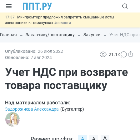
17:37
Минпромторг предложил запретить смешанные лоты
электроники в госзакупках
#новости
17:13
Подписан указ об отмене спецрежима для вкладов физлиц из
недружественных стран
#новости
Главная
Заказчику/поставщику
Закупки
Учет НДС при 
16:30
Возврат денег за риелторские услуги при недействительных
сделках: инициатива
#новости
15:51
Опубликовано:
МВД запускает автоматическое аннулирование патента
26 июл
2022
21.1к
иностранцев за неуплату НДФЛ
#новости
Обновлено:
7 авг
2024
13:48
Важно
Обеспечительный платёж СПОТ могут заменить
банковской гарантией
Учет НДС при возврате
#новости
товара поставщику
Над материалом работали:
Задорожнева Александра
(
Бухгалтер
)
Размер шрифта: