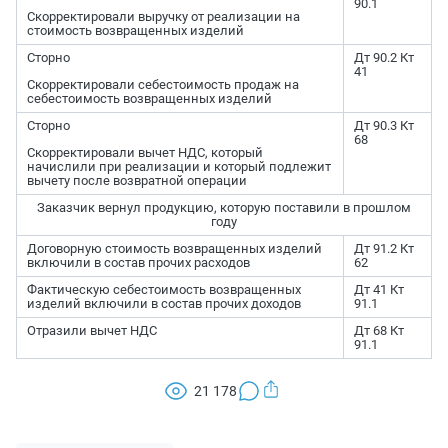
90.1
Скорректировали выручку от реализации на
стоимость возвращенных изделий
Сторно
Дт 90.2 Кт
41
Скорректировали себестоимость продаж на
себестоимость возвращенных изделий
Сторно
Дт 90.3 Кт
68
Скорректировали вычет НДС, который
начислили при реализации и который подлежит
вычету после возвратной операции
Заказчик вернул продукцию, которую поставили в прошлом
году
Договорную стоимость возвращенных изделий
Дт 91.2 Кт
включили в состав прочих расходов
62
Фактическую себестоимость возвращенных
Дт 41 Кт
изделий включили в состав прочих доходов
91.1
Отразили вычет НДС
Дт 68 Кт
91.1
21 178