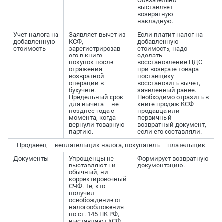
Обязательно
выставляет
возвратную
накладную.
Учет налога на
Заявляет вычет из
Если платит налог на
добавленную
КСФ,
добавленную
стоимость
зарегистрировав
стоимость, надо
его в книге
сделать
покупок после
восстановление НДС
отражения
при возврате товара
возвратной
поставщику —
операции в
восстановить вычет,
бухучете.
заявленный ранее.
Предельный срок
Необходимо отразить в
для вычета — не
книге продаж КСФ
позднее года с
продавца или
момента, когда
первичный
вернули товарную
возвратный документ,
партию.
если его составляли.
Продавец — неплательщик налога, покупатель — плательщик
Документы
Упрощенцы не
Формирует возвратную
выставляют ни
документацию.
обычный, ни
корректировочный
СЧФ. Те, кто
получил
освобождение от
налогообложения
по ст. 145 НК РФ,
выставляют КСФ