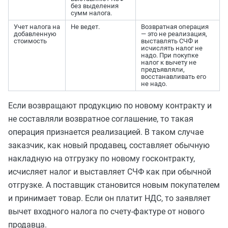
без выделения
сумм налога.
Учет налога на
Не ведет.
Возвратная операция
добавленную
— это не реализация,
стоимость
выставлять СЧФ и
исчислять налог не
надо. При покупке
налог к вычету не
предъявляли,
восстанавливать его
не надо.
Если возвращают продукцию по новому контракту и
не составляли возвратное соглашение, то такая
операция признается реализацией. В таком случае
заказчик, как новый продавец, составляет обычную
накладную на отгрузку по новому госконтракту,
исчисляет налог и выставляет СЧФ как при обычной
отгрузке. А поставщик становится новым покупателем
и принимает товар. Если он платит НДС, то заявляет
вычет входного налога по счету-фактуре от нового
продавца.