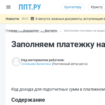
Бухгалтеру
Юристу
Новости:
8 августа: важные документы, вступающие в
00:01
Подписан закон о блокировке продажи опасны
07.08
Главная
Бухгалтеру
Выплаты
Заполняем платежку на выда
Опубликовано:
15 мар
та
2021
Дистанционную работу беременных пропишут 
07.08
Госпошлину за устранение ошибок в документ
07.08
Заполняем платежку н
Разработают единые критерии труд
07.08
Важно
Над материалом работали:
Соловьева Валентина
(
Постоянный автор ppt.ru
)
Код дохода для подотчетных сумм в платежном 
Содержание