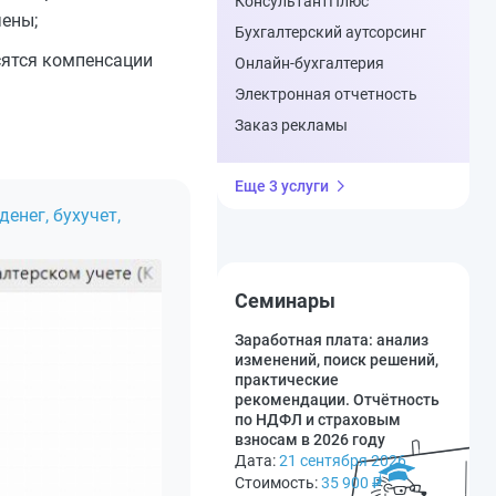
КонсультантПлюс
чены;
Бухгалтерский аутсорсинг
сятся компенсации
Онлайн-бухгалтерия
Электронная отчетность
Заказ рекламы
Еще 3 услуги
енег, бухучет,
Семинары
Заработная плата: анализ
изменений, поиск решений,
практические
рекомендации. Отчётность
по НДФЛ и страховым
взносам в 2026 году
Дата:
21 сентября 2026
Стоимость:
35 900
₽