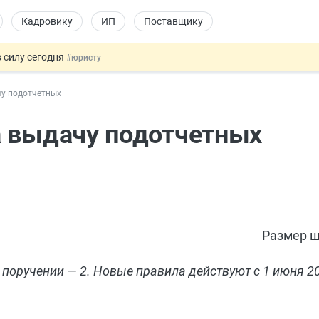
Кадровику
ИП
Поставщику
 силу сегодня
#юристу
х товаров через «Честный знак»
#юристу
чу подотчетных
в ТК РФ
#кадровику
ах предлагают отменить
#физлицу
а выдачу подотчетных
овых и ГПХ-отношений
#кадровику
Размер ш
поручении — 2. Новые правила действуют с 1 июня 20