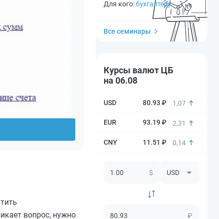
Для кого:
бухгалтеру
Все семинары
Курсы валют ЦБ
на 06.08
80.93 ₽
1,07
93.19 ₽
2,31
11.51 ₽
0,14
$
атить
икает вопрос, нужно
₽