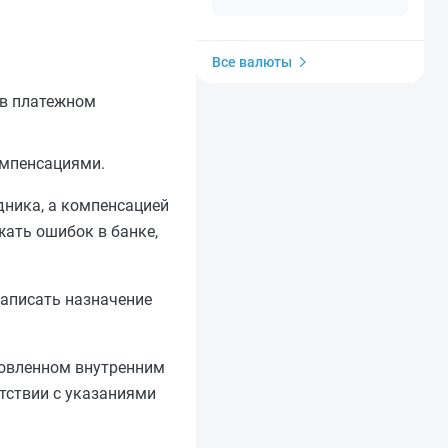
Все валюты
 в платежном
омпенсациями.
дника, а компенсацией
жать ошибок в банке,
написать назначение
новленном внутренним
тствии с указаниями