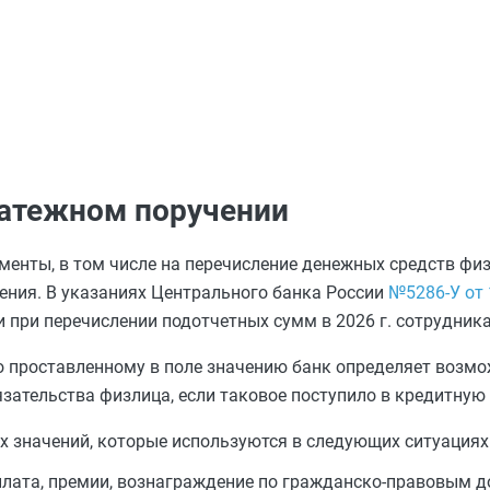
латежном поручении
енты, в том числе на перечисление денежных средств физ
ения. В указаниях Центрального банка России
№5286-У от 
и при перечислении подотчетных сумм в 2026 г. сотрудник
По проставленному в поле значению банк определяет возм
язательства физлица, если таковое поступило в кредитную
х значений, которые используются в следующих ситуациях
 плата, премии, вознаграждение по гражданско-правовым д