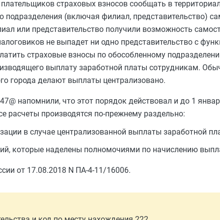
 плательщиков страховых взносов сообщать в территориа
го подразделения (включая филиал, представительство) с
илиал или представительство получили возможность самос
 налоговиков не выпадет ни одно представительство с фун
латить страховые взносы по обособленному подразделению
роизводящего выплату заработной платы сотрудникам. Обыч
ого города делают выплаты централизовано.
047@ напомнили, что этот порядок действовал и до 1 январ
все расчеты производятся по-прежнему раздельно:
зации в случае централизованной выплаты заработной пл
ний, которые наделены полномочиями по начислению выпл
сии от 17.08.2018 N ПА-4-11/16006.
ельства и код по месту нахождения 222.