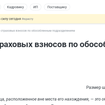
Кадровику
ИП
Поставщику
 силу сегодня
#юристу
 лоты электроники в госзакупках
#заказчику
 страховых взносов по обособленным подразделениям
дов физлиц из недружественных стран
#бухгалтеру
йствительных сделках: инициатива
#юристу
траховых взносов по обос
т заменить банковской гарантией
#бухгалтеру
Размер ш
, расположенное вне места его нахождения, — это об