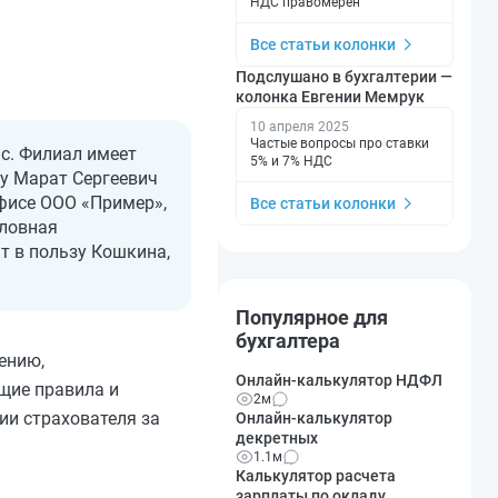
НДС правомерен
Все статьи колонки
Подслушано в бухгалтерии —
колонка Евгении Мемрук
10 апреля 2025
Частые вопросы про ставки
с. Филиал имеет
5% и 7% НДС
ту Марат Сергеевич
фисе ООО «Пример»,
Все статьи колонки
оловная
т в пользу Кошкина,
Популярное для
бухгалтера
ению,
Онлайн-калькулятор НДФЛ
щие правила и
2м
ии страхователя за
Онлайн-калькулятор
декретных
1.1м
Калькулятор расчета
зарплаты по окладу