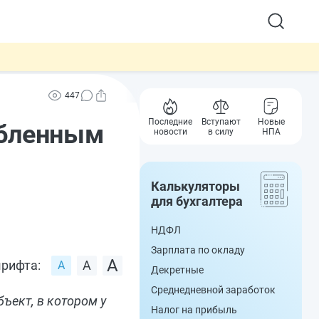
447
Последние
Вступают
Новые
обленным
новости
в силу
НПА
Калькуляторы
для бухгалтера
НДФЛ
Зарплата по окладу
рифта:
Декретные
Среднедневной заработок
ъект, в котором у
Налог на прибыль