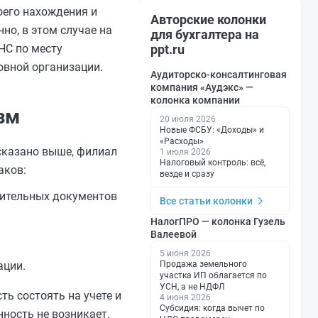
оего нахождения и
Авторские колонки
но, в этом случае на
для бухгалтера на
НС по месту
ppt.ru
овной организации.
Аудиторско-консалтинговая
компания «Аудэкс» —
колонка компании
зм
20 июля 2026
Новые ФСБУ: «Доходы» и
«Расходы»
сказано выше, филиал
1 июля 2026
Налоговый контроль: всё,
аков:
везде и сразу
дительных документов
Все статьи колонки
НалогПРО — колонка Гузель
Валеевой
5 июня 2026
ации.
Продажа земельного
участка ИП облагается по
УСН, а не НДФЛ
ь состоять на учете и
4 июня 2026
Субсидия: когда вычет по
нность не возникает.