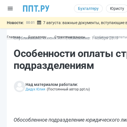
Бухгалтеру
Юристу
Новости:
7 августа: важные документы, вступающие в
00:01
Минпромторг предложил запретить смешанные
06.08
Главная
Бухгалтеру
Страховые взносы
Особенности оплаты
Опубликовано:
6 июн
я
2017
Обновлено:
1 ноя
бря
2019
Подписан указ об отмене спецрежима для вкла
06.08
Возврат денег за риелторские услуги при неде
06.08
Особенности оплаты с
Обеспечительный платёж СПОТ могу
06.08
Важно
подразделениям
Над материалом работали:
Дидух Юлия
(
Постоянный автор ppt.ru
)
Обособленное подразделение юридического лица