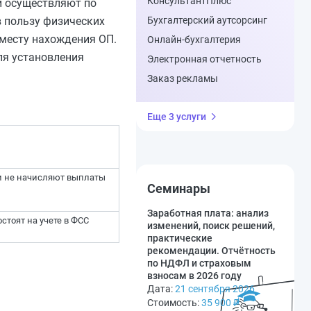
КонсультантПлюс
ли осуществляют по
 пользу физических
Бухгалтерский аутсорсинг
 месту нахождения ОП.
Онлайн-бухгалтерия
ля установления
Электронная отчетность
Заказ рекламы
Еще 3 услуги
ми не начисляют выплаты
Семинары
Заработная плата: анализ
стоят на учете в ФСС
изменений, поиск решений,
практические
рекомендации. Отчётность
по НДФЛ и страховым
взносам в 2026 году
Дата:
21 сентября 2026
Стоимость:
35 900
₽