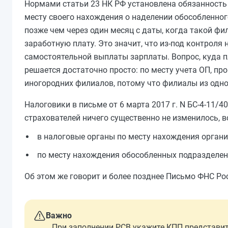
Нормами статьи 23 НК РФ установлена обязанность
месту своего нахождения о наделении обособленно
позже чем через один месяц с даты, когда такой ф
заработную плату. Это значит, что из-под контроля
самостоятельной выплаты зарплаты. Вопрос, куда п
решается достаточно просто: по месту учета ОП, п
иногородних филиалов, потому что филиалы из одн
Налоговики в письме от 6 марта 2017 г. N БС-4-11/4
страхователей ничего существенно не изменилось, 
в налоговые органы по месту нахождения органи
по месту нахождения обособленных подразделе
Об этом же говорит и более позднее Письмо ФНС Рос
Важно
При заполнении РСВ укажите КПП представит