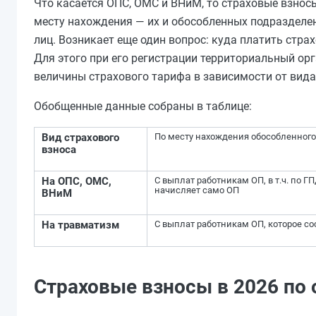
Что касается ОПС, ОМС и ВНиМ, то страховые взносы
месту нахождения — их и обособленных подразделе
лиц. Возникает еще один вопрос: куда платить стр
Для этого при его регистрации территориальный ор
величины страхового тарифа в зависимости от вида
Обобщенные данные собраны в таблице:
Вид страхового
По месту нахождения обособленного
взноса
На ОПС, ОМС,
С выплат работникам ОП, в т.ч. по Г
начисляет само ОП
ВНиМ
На травматизм
С выплат работникам ОП, которое сос
Страховые взносы в 2026 по