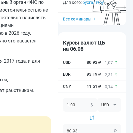
льный орган ФНС по
Для кого:
бухгалтеру
амостоятельностью не
тоятельно начислять
Все семинары
кциями
 в 2026 году,
но это касается
Курсы валют ЦБ
на 06.08
я 2017 года, и для
80.93 ₽
1,07
93.19 ₽
2,31
аты;
11.51 ₽
0,14
ат работникам.
$
₽