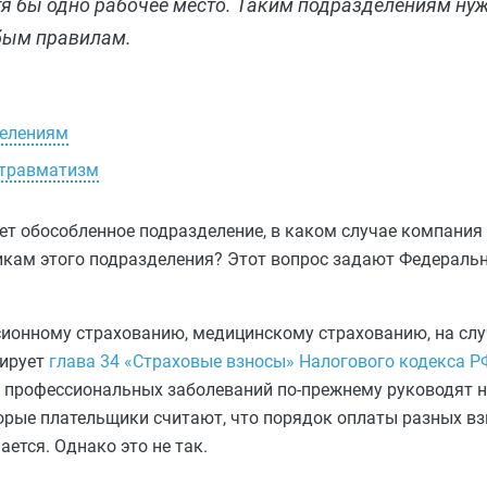
отя бы одно рабочее место. Таким подразделениям ну
обым правилам.
делениям
 травматизм
ет обособленное подразделение, в каком случае компания
икам этого подразделения? Этот вопрос задают Федераль
нсионному страхованию, медицинскому страхованию, на сл
лирует
глава 34 «Страховые взносы» Налогового кодекса Р
и профессиональных заболеваний по-прежнему руководят
оторые плательщики считают, что порядок оплаты разных вз
тся. Однако это не так.