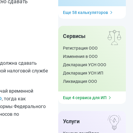
жно сдавать
Еще 58 калькуляторов
Сервисы
Регистрация ООО
Изменения в ООО
 должна сдавать
Декларация УСН ООО
ной налоговой службе
Декларация УСН ИП
Ликвидация ООО
учай временной
Еще 4 сервиса для ИП
Ф
, тогда как
 нормы Федерального
носов по
Услуги