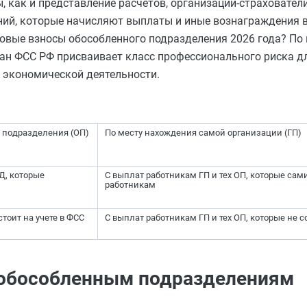
, как и представление расчетов, организации-страховате
ний, которые начисляют выплаты и иные вознаграждения в
аховые взносы обособленного подразделения 2026 года? По
ган ФСС РФ присваивает класс профессионального риска д
 экономической деятельности.
 подразделения (ОП)
По месту нахождения самой организации (ГП)
ПД, которые
С выплат работникам ГП и тех ОП, которые са
работникам
тоит на учете в ФСС
С выплат работникам ГП и тех ОП, которые не со
 обособленным подразделениям