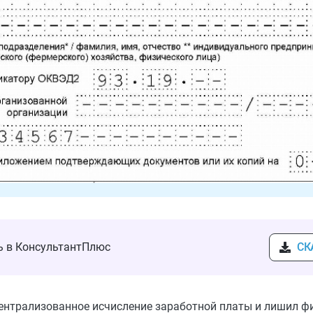
ть в КонсультантПлюс
СК
 централизованное исчисление заработной платы и лишил ф