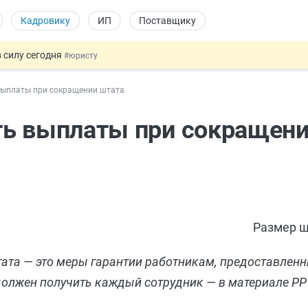
Кадровику
ИП
Поставщику
 силу сегодня
#юристу
х товаров через «Честный знак»
#юристу
выплаты при сокращении штата
в ТК РФ
#кадровику
ах предлагают отменить
#физлицу
ть выплаты при сокращени
овых и ГПХ-отношений
#кадровику
Размер ш
та — это меры гарантии работникам, предоставлен
олжен получить каждый сотрудник — в материале PPT