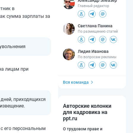
Александр Элеазер
Главный редактор
тник в
как сумма зарплаты за
Светлана Панина
По размещению статей
 увольнения
Лидия Иванова
По вопросам рекламы
на лицам при
Вся команда
 дней, приходящихся
Авторские колонки
 извещение.
для кадровика на
ppt.ru
 с его персональным
О трудовом праве и