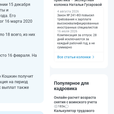
ении 15 декабря
колонка Натальи Гусаровой
аты и
4 августа 2026
ода. Его
Закон № 241-ФЗ повысил
требования к зарплате
ог 16 марта 2020
высококвалифицированных
иностранных специалистов
16 июля 2026
о 18 всего, из них
Компенсация за отпуск: 28
дней исключаются за
каждый рабочий год, а не
суммарно
сто 16 февраля. На
Все статьи колонки
го Кошкин получит
ация на период
Популярное для
х выплат также
кадровика
Онлайн-расчет возраста
снятия с воинского учета
183к
Калькулятор трудового