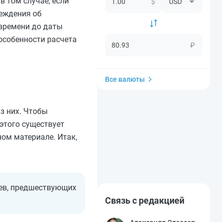
 том случае, если
$
реждения об
времени до даты
особенности расчета
₽
Все валюты
з них. Чтобы
этого существует
ом материале. Итак,
цев, предшествующих
Связь с редакцией