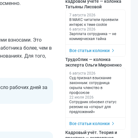
кадровом учете — колонка
посменно.
Татьяны Лисовой
7 августа 2026
В МАКС читатели проявили
интерес к теме cookie
6 августа 2026
Зарплата сотрудника — не
коммерческая тайна
ми взносами. Это
аботника более, чем в
Все статьи колонки
нованиях. Для того,
ТрудоОлик — колонка
эксперта Ольги Мироненко
6 августа 2026
Суд признал взыскание
законным: сотрудница
сло рабочих дней за
скрыла членство в
профсоюзе
22 июля 2026
Сотрудник обновил статус
резюме на «открыт для
предложений»
Все статьи колонки
Кадровый учёт. Теория и
практика — экспертная