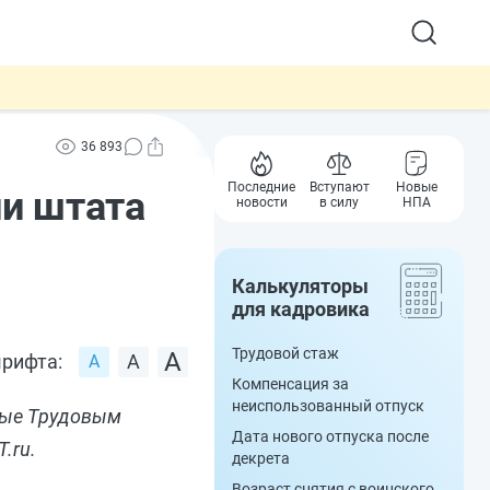
36 893
Последние
Вступают
Новые
и штата
новости
в силу
НПА
Калькуляторы
для кадровика
Трудовой стаж
рифта:
Компенсация за
неиспользованный отпуск
ные Трудовым
Дата нового отпуска после
.ru.
декрета
Возраст снятия с воинского