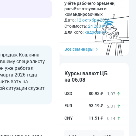
учёте рабочего времени,
расчёте отпускных и
командировочных
Дата:
12 октября 2026
Стоимость:
24 200
₽
Для кого:
кадровику
Все семинары
а продаж Кошкина
ывшему специалисту
н уже работал.
Курсы валют ЦБ
 марта
2026
года
на 06.08
считывать на
ой ситуации служит
80.93 ₽
1,07
93.19 ₽
2,31
11.51 ₽
0,14