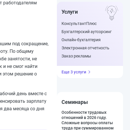
ет работодателям
Услуги
КонсультантПлюс
Бухгалтерский аутсорсинг
Онлайн-бухгалтерия
авшим под сокращение,
Электронная отчетность
боту. По общему
Заказ рекламы
жбе занятости, не
 и не смог найти
Еще 3 услуги
и этом решение о
бочий день вместе с
пенсировать зарплату
Семинары
я два месяца со дня
Особенности трудовых
отношений в 2026 году.
Сложные вопросы оплаты
труда при суммированном