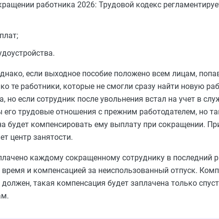
кращении работника 2026: Трудовой кодекс регламентиру
плат;
удоустройства.
однако, если выходное пособие положено всем лицам, поп
ко те работники, которые не смогли сразу найти новую ра
, но если сотрудник после увольнения встал на учет в слу
 его трудовые отношения с прежним работодателем, но так
на будет компенсировать ему выплату при сокращении. Пр
ет центр занятости.
лачено каждому сокращенному сотруднику в последний ра
 время и компенсацией за неиспользованный отпуск. Ком
 должен, такая компенсация будет заплачена только спуст
ам.