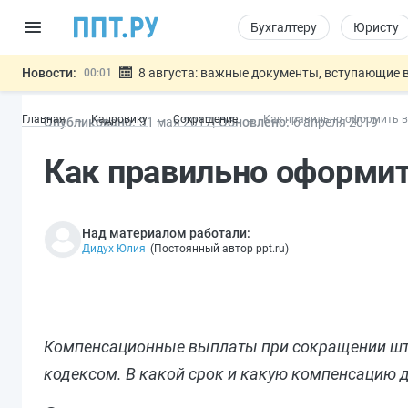
Бухгалтеру
Юристу
Новости:
8 августа: важные документы, вступающие в
00:01
Подписан закон о блокировке продажи опасны
07.08
Главная
Кадровику
Сокращение
Как правильно оформить 
Опубликовано:
31 мая 2017
Обновлено:
6 апр
еля
2019
Дистанционную работу беременных пропишут 
07.08
Госпошлину за устранение ошибок в документ
07.08
Как правильно оформи
Разработают единые критерии труд
07.08
Важно
Над материалом работали:
Дидух Юлия
(
Постоянный автор ppt.ru
)
Компенсационные выплаты при сокращении шта
кодексом. В какой срок и какую компенсацию д