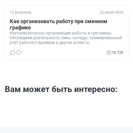
и выходные дни. Особенно важно узнать, как
регулировать оплату труда в праздничные дни и нужно
ли применять суммированный учет рабочего времени.
12 вопросов
22 июля 2024
Как организовать работу при сменном
графике
Изучаем вопросы организации работы в три смены.
Обсуждаем длительность смен, оклады, суммированный
учет рабочего времени и другие аспекты.
16 726
Вам может быть интересно: