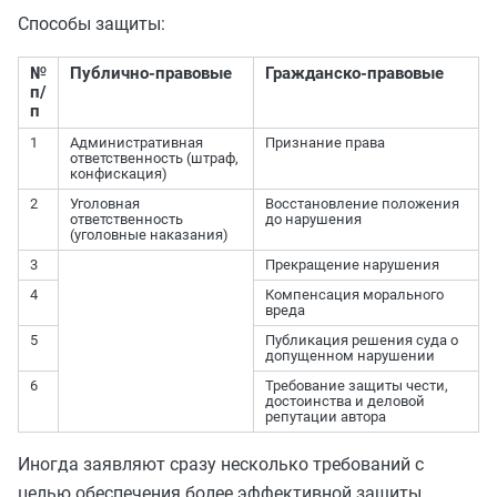
Способы защиты:
№
Публично-правовые
Гражданско-правовые
п/
п
1
Административная
Признание права
ответственность (штраф,
конфискация)
2
Уголовная
Восстановление положения
ответственность
до нарушения
(уголовные наказания)
3
Прекращение нарушения
4
Компенсация морального
вреда
5
Публикация решения суда о
допущенном нарушении
6
Требование защиты чести,
достоинства и деловой
репутации автора
Иногда заявляют сразу несколько требований с
целью обеспечения более эффективной защиты.