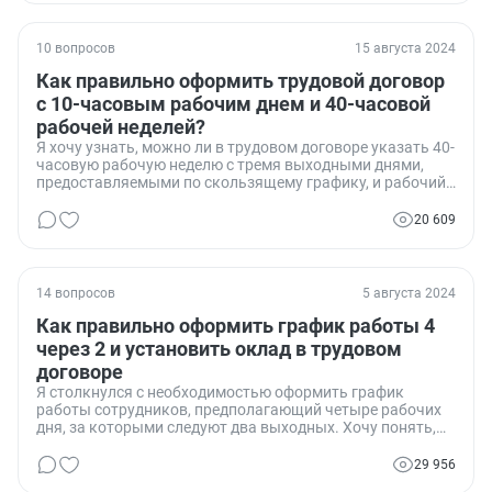
10 вопросов
15 августа 2024
Как правильно оформить трудовой договор
с 10-часовым рабочим днем и 40-часовой
рабочей неделей?
Я хочу узнать, можно ли в трудовом договоре указать 40-
часовую рабочую неделю с тремя выходными днями,
предоставляемыми по скользящему графику, и рабочий
день с 10 до 20 часов с часовым перерывом на обед.
Меня интересует, соответствует ли такое оформление
20 609
законодательству, и какие могут быть подводные камни
при таком графике работы.
14 вопросов
5 августа 2024
Как правильно оформить график работы 4
через 2 и установить оклад в трудовом
договоре
Я столкнулся с необходимостью оформить график
работы сотрудников, предполагающий четыре рабочих
дня, за которыми следуют два выходных. Хочу понять,
можно ли установить оклад при таком графике и как
правильно оформить это в трудовом договоре,
29 956
учитывая, что работники могут работать в праздничные