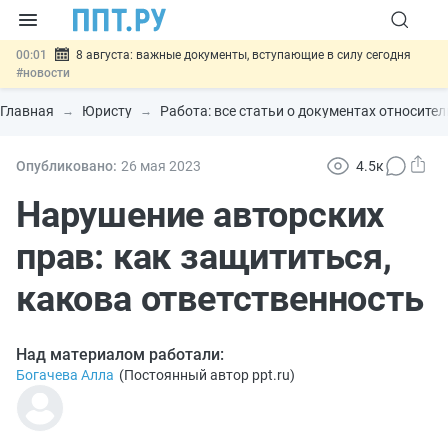
00:01
8 августа: важные документы, вступающие в силу сегодня
#новости
07.08
Подписан закон о блокировке продажи опасных товаров через
«Честный знак»
#новости
Главная
Юристу
Работа: все статьи о документах относите
07.08
Дистанционную работу беременных пропишут в ТК РФ
#новости
07.08
Госпошлину за устранение ошибок в документах предлагают
Опубликовано:
26 мая 2023
4.5к
отменить
#новости
07.08
Важно
Разработают единые критерии трудовых и ГПХ-
Нарушение авторских
отношений
#новости
прав: как защититься,
какова ответственность
Над материалом работали:
Богачева Алла
(
Постоянный автор ppt.ru
)