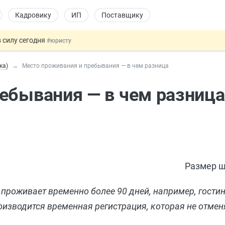
Кадровику
ИП
Поставщику
 силу сегодня
#юристу
х товаров через «Честный знак»
#юристу
ка)
Место проживания и пребывания — в чем разница
в ТК РФ
#кадровику
ах предлагают отменить
#физлицу
ебывания — в чем разница
овых и ГПХ-отношений
#кадровику
Размер ш
 проживает временно более 90 дней, например, гости
оизводится временная регистрация, которая не отмен