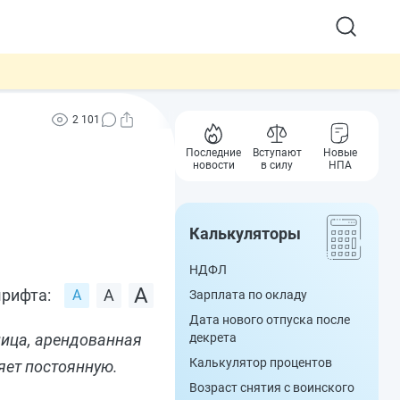
2 101
Последние
Вступают
Новые
новости
в силу
НПА
Калькуляторы
НДФЛ
рифта:
Зарплата по окладу
Дата нового отпуска после
ница, арендованная
декрета
Калькулятор процентов
яет постоянную.
Возраст снятия с воинского