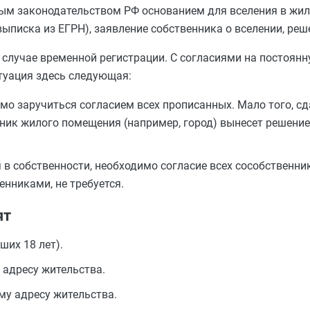
ым законодательством РФ основанием для вселения в жил
ыписка из ЕГРН), заявление собственника о вселении, реше
в случае временной регистрации. С согласиями на постоян
итуация здесь следующая:
мо заручиться согласием всех прописанных. Мало того, с
нник жилого помещения (например, город) вынесет решени
в собственности, необходимо согласие всех сособственник
нниками, не требуется.
ят
ших 18 лет).
 адресу жительства.
му адресу жительства.