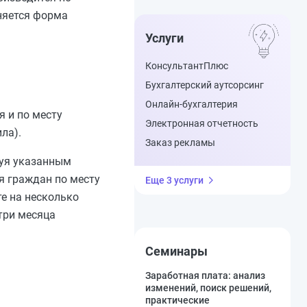
няется форма
Услуги
КонсультантПлюс
Бухгалтерский аутсорсинг
Онлайн-бухгалтерия
я и по месту
Электронная отчетность
ла).
Заказ рекламы
дуя указанным
ия граждан по месту
Еще 3 услуги
те на несколько
 три месяца
Семинары
Заработная плата: анализ
изменений, поиск решений,
практические