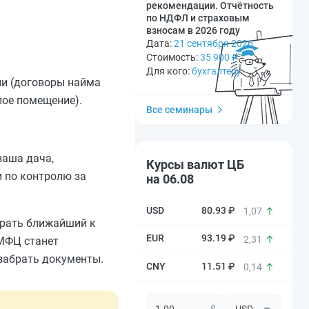
рекомендации. Отчётность
по НДФЛ и страховым
взносам в 2026 году
Дата:
21 сентября 2026
Стоимость:
35 900
₽
Для кого:
бухгалтеру
и (договоры найма
лое помещение).
Все семинары
ваша дача,
Курсы валют ЦБ
и по контролю за
на 06.08
80.93 ₽
1,07
ыбрать ближайший к
93.19 ₽
2,31
 МФЦ станет
забрать документы.
11.51 ₽
0,14
$