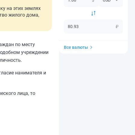
ку на этих землях
тво жилого дома,
₽
раждан по месту
Все валюты
м подобном учреждении
личность.
гласие нанимателя и
еского лица, то