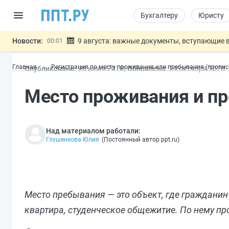
Бухгалтеру
Юристу
Новости:
9 августа: важные документы, вступающие в
00:01
Подписан закон о блокировке продажи опасны
07.08
Главная
Регистрация по месту проживания или пребывания (пропис
Опубликовано:
28 июн
я
2018
Обновлено:
29 окт
ября
2020
Дистанционную работу беременных пропишут 
07.08
Госпошлину за устранение ошибок в документ
07.08
Место проживания и пр
Разработают единые критерии труд
07.08
Важно
Над материалом работали:
Глушенкова Юлия
(
Постоянный автор ppt.ru
)
Место пребывания — это объект, где гражданин
квартира, студенческое общежитие. По нему пр