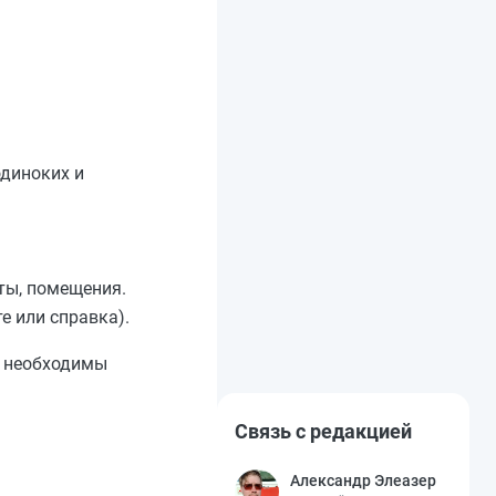
одиноких и
кты, помещения.
е или справка).
о необходимы
Связь с редакцией
Александр Элеазер