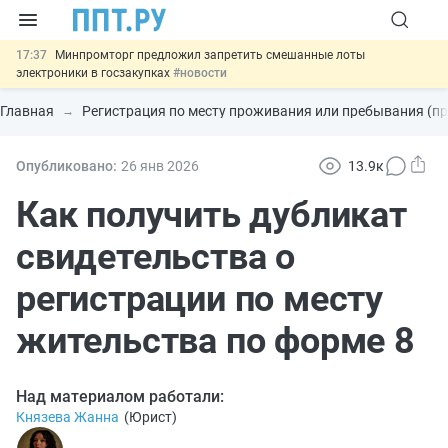
17:37
Минпромторг предложил запретить смешанные лоты
электроники в госзакупках
#новости
17:13
Подписан указ об отмене спецрежима для вкладов физлиц из
недружественных стран
#новости
Главная
Регистрация по месту проживания или пребывания (п
16:30
Возврат денег за риелторские услуги при недействительных
сделках: инициатива
#новости
15:51
МВД запускает автоматическое аннулирование патента
Опубликовано:
26 янв
2026
13.9к
иностранцев за неуплату НДФЛ
#новости
13:48
Важно
Обеспечительный платёж СПОТ могут заменить
Как получить дубликат
банковской гарантией
#новости
свидетельства о
регистрации по месту
жительства по форме 8
Над материалом работали:
Князева Жанна
(
Юрист
)