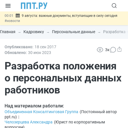
00:01
9 августа: важные документы, вступающие в силу сегодня
#новости
07.08
Подписан закон о блокировке продажи опасных товаров через
«Честный знак»
#новости
Главная
Кадровику
Персональные данные
Разработка 
07.08
Дистанционную работу беременных пропишут в ТК РФ
#новости
07.08
Опубликовано:
Госпошлину за устранение ошибок в документах предлагают
18 сен
2017
3к
отменить
#новости
Обновлено:
30 июн
2023
07.08
Важно
Разработают единые критерии трудовых и ГПХ-
отношений
Разработка положения
#новости
о персональных данных
работников
Над материалом работали:
Объединенная Консалтинговая Группа
(
Постоянный автор
ppt.ru
)
|
Челозерцева Александра
(
Юрист по корпоративным
вопросам
)