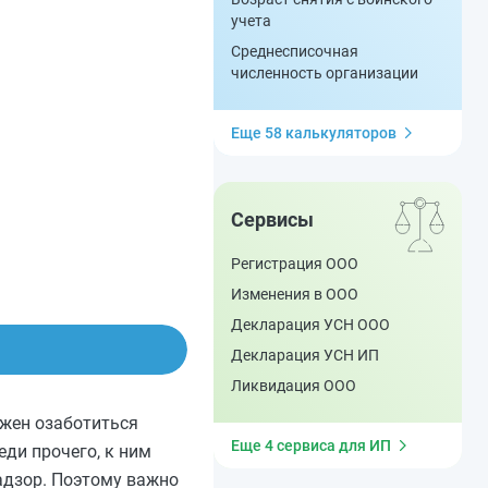
учета
Среднесписочная
численность организации
Еще 58 калькуляторов
Сервисы
Регистрация ООО
Изменения в ООО
Декларация УСН ООО
Декларация УСН ИП
Ликвидация ООО
жен озаботиться
Еще 4 сервиса для ИП
ди прочего, к ним
адзор. Поэтому важно