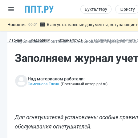
Бухгалтеру
Юристу
Новости:
6 августа: важные документы, вступающие в
00:01
Обновили сообщения НПФ о договорах НПО и 
05.08
Главная
Кадровику
Охрана труда
Заполняем журнал учета 
Опубликовано:
4 окт
ября
2017
Обновлено:
8 фев
раля
2025
Мигрантам с судимостью запретят получать В
05.08
Систему страхования вкладов распространили
05.08
Заполняем журнал учет
Подписан закон об упрощении госза
05.08
Важно
Над материалом работали:
Самсонова Елена
(
Постоянный автор ppt.ru
)
Для огнетушителей установлены особые правила
обслуживания огнетушителей.