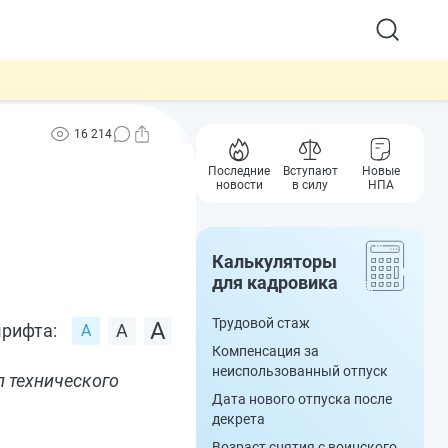
16 214
Последние
Вступают
Новые
новости
в силу
НПА
Калькуляторы
для кадровика
Трудовой стаж
рифта:
Компенсация за
неиспользованный отпуск
л технического
Дата нового отпуска после
декрета
Возраст снятия с воинского