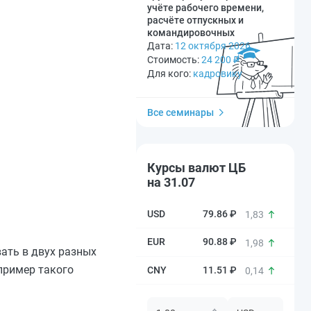
учёте рабочего времени,
расчёте отпускных и
командировочных
Дата:
12 октября 2026
Стоимость:
24 200
₽
Для кого:
кадровику
Все семинары
Курсы валют ЦБ
на 31.07
79.86 ₽
1,83
90.88 ₽
1,98
вать в двух разных
пример такого
11.51 ₽
0,14