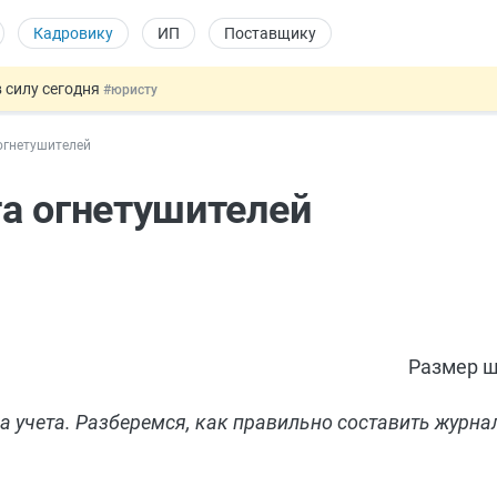
Кадровику
ИП
Поставщику
 силу сегодня
#юристу
долгосрочных сбережений
#бухгалтеру
огнетушителей
НЖ и гражданство: закон подписан
#физлицу
 на электронные кошельки
#бухгалтеру
а огнетушителей
купок по 44-ФЗ
#заказчику
Размер ш
 учета. Разберемся, как правильно составить журна