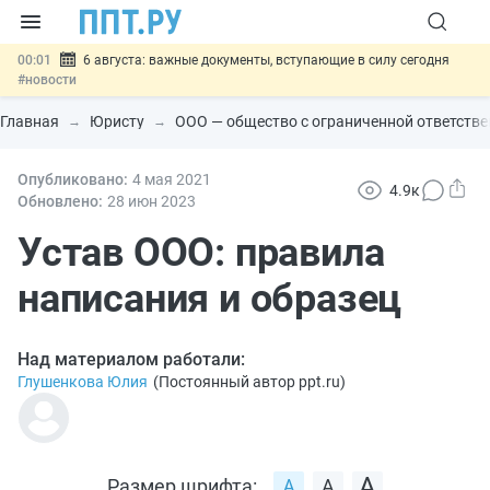
00:01
6 августа: важные документы, вступающие в силу сегодня
#новости
05.08
Обновили сообщения НПФ о договорах НПО и долгосрочных
сбережений
#новости
Главная
Юристу
ООО — общество с ограниченной ответств
05.08
Мигрантам с судимостью запретят получать ВНЖ и
гражданство: закон подписан
#новости
05.08
Опубликовано:
Систему страхования вкладов распространили на электронные
4 мая 2021
4.9к
кошельки
#новости
Обновлено:
28 июн
2023
05.08
Важно
Подписан закон об упрощении госзакупок по 44-ФЗ
#новости
Устав ООО: правила
написания и образец
Над материалом работали:
Глушенкова Юлия
(
Постоянный автор ppt.ru
)
Размер шрифта: