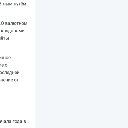
ётным путём
 «О валютном
гражданами.
чёты
енное
ие о
последней
онение от
чала года в