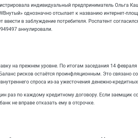
егистрировала индивидуальный предприниматель Ольга Ка
 «WBнутый» однозначно отсылает к названию интернет-площ
 ввести в заблуждение потребителя. Роспатент согласилс
№949497 аннулировали.
вку на прежнем уровне. По итогам заседания 14 февраля
Баланс рисков остаётся проинфляционным. Это связано со
внутреннего спроса из-за ужесточения денежно-кредитных
н раз по каждому кредитному договору. Если заемщик со
анк не вправе отказать ему в отсрочке.