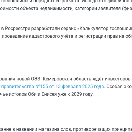
госпошлины и порядках её расчёта. Иногда это фиксиров
стоимости объекта недвижимости, категории заявителя (фи
 в Росреестре разработали сервис «Калькулятор госпошли
 проведение кадастрового учёта и регистрации прав на о
ования новой ОЭЗ. Кемеровская область ждёт инвесторов.
 правительства №155 от 13 февраля 2025 года
. Особая эк
е истоков Оби и Енисея уже к 2029 году.
ование в названии магазина слов, противоречащих принцип