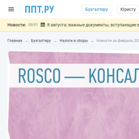
Бухгалтеру
Юристу
Новости:
8 августа: важные документы, вступающие в
00:01
Подписан закон о блокировке продажи опасны
07.08
Главная
Бухгалтеру
Налоги и сборы
Новости за февраль 20
Дистанционную работу беременных пропишут 
07.08
Госпошлину за устранение ошибок в документ
07.08
Разработают единые критерии труд
07.08
Важно