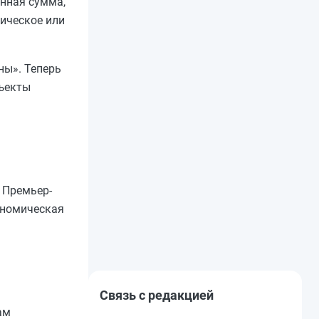
анная сумма,
зическое или
ны». Теперь
бъекты
 Премьер-
ономическая
Связь с редакцией
ам