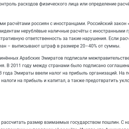
онтроль расходов физического лица или определение расч
ми расчётами россиян с иностранцами. Российский закон
езидентам нерублёвые наличные расчёты с иностранными 
тративную ответственность за такие нарушения. Если рас
тран – выписывают штраф в размере 20–40% от суммы.
инённых Арабских Эмиратов подписали межправительств
я. В 2011 году между странами было подписано соглашен
3 года Эмираты ввели налог на прибыль организаций. На 
налоги на прибыль и капитал, а также предотвратить укл
рассчитать размер взимаемых государством пошлин. С на