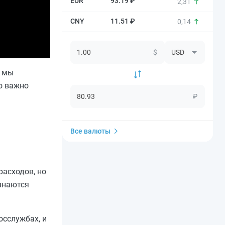
93.19 ₽
2,31
11.51 ₽
0,14
$
я мы
о важно
₽
Все валюты
расходов, но
знаются
осслужбах, и