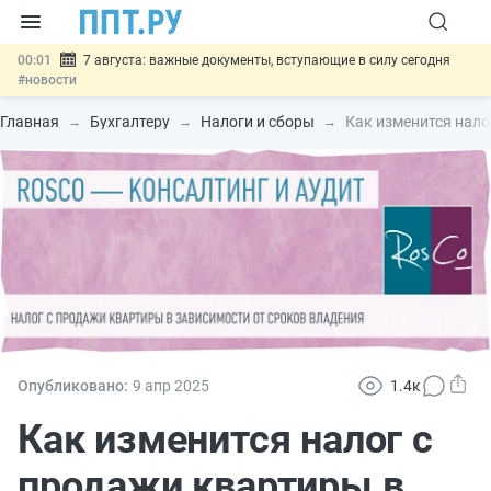
00:01
7 августа: важные документы, вступающие в силу сегодня
#новости
06.08
Минпромторг предложил запретить смешанные лоты
электроники в госзакупках
#новости
Главная
Бухгалтеру
Налоги и сборы
Как изменится нало
06.08
Подписан указ об отмене спецрежима для вкладов физлиц из
недружественных стран
#новости
06.08
Возврат денег за риелторские услуги при недействительных
сделках: инициатива
#новости
06.08
Важно
Обеспечительный платёж СПОТ могут заменить
банковской гарантией
#новости
Опубликовано:
9 апр
2025
1.4к
Как изменится налог с
продажи квартиры в