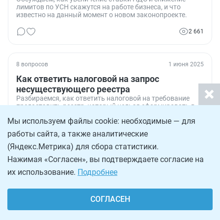
лимитов по УСН скажутся на работе бизнеса, и что
известно на данный момент о новом законопроекте.
2 661
8 вопросов
1 июня 2025
Как ответить налоговой на запрос
несуществующего реестра
Разбираемся, как ответить налоговой на требование
предоставить реестр, который нельзя сформировать в
1С.
Мы используем файлы cookie: необходимые — для
3 537
работы сайта, а также аналитические
(Яндекс.Метрика) для сбора статистики.
Нажимая «Согласен», вы подтверждаете согласие на
7 вопросов
27 мая 2025
их использование.
Подробнее
Можно ли не отвечать, если налоговая
инспекция присылает некорректные или
необоснованные требования о
СОГЛАСЕН
предоставлении документов
Обсуждаем, как реагировать, если налоговая присылает