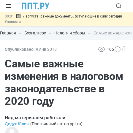
00:01
7 августа: важные документы, вступающие в силу сегодня
#новости
06.08
Минпромторг предложил запретить смешанные лоты
электроники в госзакупках
#новости
Главная
Бухгалтеру
Налоги и сборы
Самые важные измен
06.08
Подписан указ об отмене спецрежима для вкладов физлиц из
недружественных стран
#новости
06.08
Возврат денег за риелторские услуги при недействительных
Опубликовано:
9 янв
2018
105
сделках: инициатива
#новости
06.08
Важно
Обеспечительный платёж СПОТ могут заменить
Самые важные
банковской гарантией
#новости
изменения в налоговом
законодательстве в
2020 году
Над материалом работали:
Дидух Юлия
(
Постоянный автор ppt.ru
)