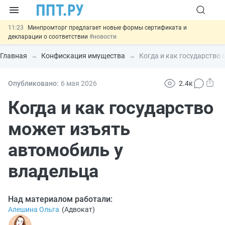
11:23
Минпромторг предлагает новые формы сертификата и
декларации о соответствии
#новости
10:09
Риск атак БПЛА можно учитывать при оценке профрисков
#новости
Главная
Конфискация имущества
Когда и как государство
00:01
6 августа: важные документы, вступающие в силу сегодня
#новости
05.08
Обновили сообщения НПФ о договорах НПО и долгосрочных
Опубликовано:
6 мая 2026
2.4к
сбережений
#новости
05.08
Важно
Подписан закон об упрощении госзакупок по 44-ФЗ
Когда и как государство
#новости
может изъять
автомобиль у
владельца
Над материалом работали:
Алешина Ольга
(
Адвокат
)