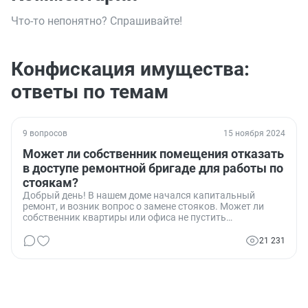
Что-то непонятно? Спрашивайте!
Конфискация имущества:
ответы по темам
9 вопросов
15 ноября 2024
Может ли собственник помещения отказать
в доступе ремонтной бригаде для работы по
стоякам?
Добрый день! В нашем доме начался капитальный
ремонт, и возник вопрос о замене стояков. Может ли
собственник квартиры или офиса не пустить
ремонтников для выполнения работ по стоякам,
ссылаясь на личные права собственности? Интересует,
21 231
какова правовая база в этом вопросе, поскольку
информация в интернете кажется неоднозначной и,
возможно, предвзятой.