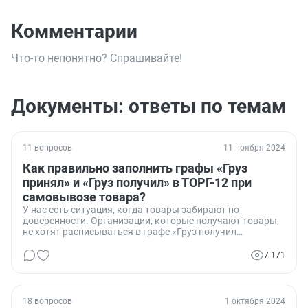
Комментарии
Что-то непонятно? Спрашивайте!
Документы: ответы по темам
11 вопросов
11 ноября 2024
Как правильно заполнить графы «Груз
принял» и «Груз получил» в ТОРГ-12 при
самовывозе товара?
У нас есть ситуация, когда товары забирают по
доверенности. Организации, которые получают товары,
не хотят расписываться в графе «Груз получил
грузополучатель». Они говорят, что это должен сделать
их кладовщик на складе. Мы считаем, что если у них есть
7 171
доверенность на получение товаров, они и являются
грузополучателями. Кто прав?
18 вопросов
1 октября 2024