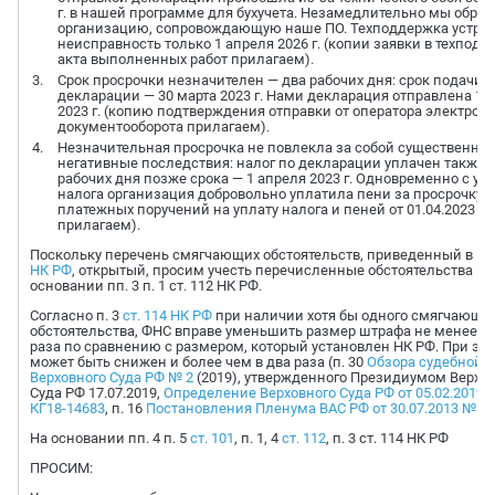
г. в нашей программе для бухучета. Незамедлительно мы обрат
организацию, сопровождающую наше ПО. Техподдержка устра
неисправность только 1 апреля 2026 г. (копии заявки в техподд
акта выполненных работ прилагаем).
Срок просрочки незначителен — два рабочих дня: срок подачи
декларации — 30 марта 2023 г. Нами декларация отправлена 1 
2023 г. (копию подтверждения отправки от оператора электрон
документооборота прилагаем).
Незначительная просрочка не повлекла за собой существенны
негативные последствия: налог по декларации уплачен также 
рабочих дня позже срока — 1 апреля 2023 г. Одновременно с уп
налога организация добровольно уплатила пени за просрочку 
платежных поручений на уплату налога и пеней от 01.04.2023
прилагаем).
Поскольку перечень смягчающих обстоятельств, приведенный в п.
НК РФ
, открытый, просим учесть перечисленные обстоятельства на
основании пп. 3 п. 1 ст. 112 НК РФ.
Согласно п. 3
ст. 114 НК РФ
при наличии хотя бы одного смягчающе
обстоятельства, ФНС вправе уменьшить размер штрафа не менее че
раза по сравнению с размером, который установлен НК РФ. При эт
может быть снижен и более чем в два раза (п. 30
Обзора судебной 
Верховного Суда РФ № 2
(2019), утвержденного Президиумом Верхо
Суда РФ 17.07.2019,
Определение Верховного Суда РФ от 05.02.2019 
КГ18-14683
, п. 16
Постановления Пленума ВАС РФ от 30.07.2013 № 57
На основании пп. 4 п. 5
ст. 101
, п. 1, 4
ст. 112
, п. 3 ст. 114 НК РФ
ПРОСИМ: