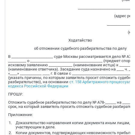
_______________________________
(адрес рег
_______________
(но
Ходатайство
об отложении судебного разбирательства по делу
В _______________________ суде Москвы рассматривается дело № А78-
__________ о ________________________________________ (предмет спора)
исковому заявлению _____________ (наименование истца) к _________
(наименование ответчика). Заседание суда назначено на ____ ч. ___
«____» ____________ ____ г. В связи с __________________________________
(указать причины, по которым заявитель просит отложить судебное
разбирательство), на основании
ст. 158 Арбитражного процессуаль
кодекса Российской Федерации
ПРОШУ:
Отложить судебное разбирательство по делу № А78-______ на _______
срок, на который заявитель просить отложить судебное разбиратель
Приложение:
Доказательство направления копии документа иным лицам,
участвующим в деле.
Копии документов, подтверждающих невозможность прибыть 