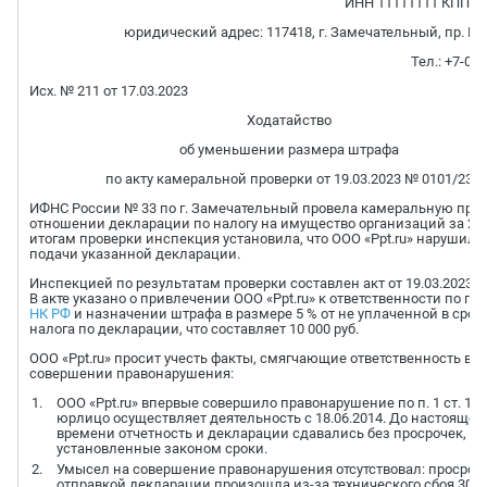
ИНН 11111111 КПП 0
юридический адрес: 117418, г. Замечательный, пр. Пра
Тел.: +7-00
Исх. № 211 от 17.03.2023
Ходатайство
об уменьшении размера штрафа
по акту камеральной проверки от 19.03.2023 № 0101/23
ИФНС России № 33 по г. Замечательный провела камеральную пров
отношении декларации по налогу на имущество организаций за 2022
итогам проверки инспекция установила, что ООО «Ppt.ru» нарушило
подачи указанной декларации.
Инспекцией по результатам проверки составлен акт от 19.03.2023 №
В акте указано о привлечении ООО «Ppt.ru» к ответственности по п. 
НК РФ
и назначении штрафа в размере 5 % от не уплаченной в сро
налога по декларации, что составляет 10 000 руб.
ООО «Ppt.ru» просит учесть факты, смягчающие ответственность в
совершении правонарушения:
ООО «Ppt.ru» впервые совершило правонарушение по п. 1 ст. 119
юрлицо осуществляет деятельность с 18.06.2014. До настоящег
времени отчетность и декларации сдавались без просрочек, в
установленные законом сроки.
Умысел на совершение правонарушения отсутствовал: просрочк
отправкой декларации произошла из-за технического сбоя 30 м