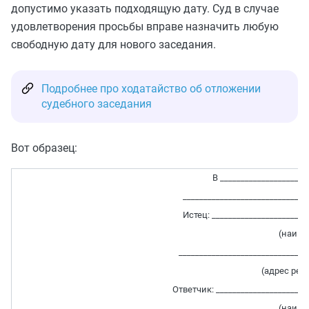
допустимо указать подходящую дату. Суд в случае
удовлетворения просьбы вправе назначить любую
свободную дату для нового заседания.
Подробнее про ходатайство об отложении
судебного заседания
Вот образец:
В _____________________
______________________________
Истец: _______________________
(наиме
_______________________________
(адрес рег
Ответчик: ______________________
(наиме