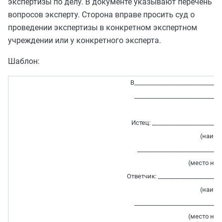
экспертизы по делу. В документе указывают перечень
вопросов эксперту. Сторона вправе просить суд о
проведении экспертизы в конкретном экспертном
учреждении или у конкретного эксперта.
Шаблон:
В_____________________________
_____________________________
Истец: _______________________
(наиме
____________________________
(место на
Ответчик: _____________________
(наиме
_____________________________
(место на