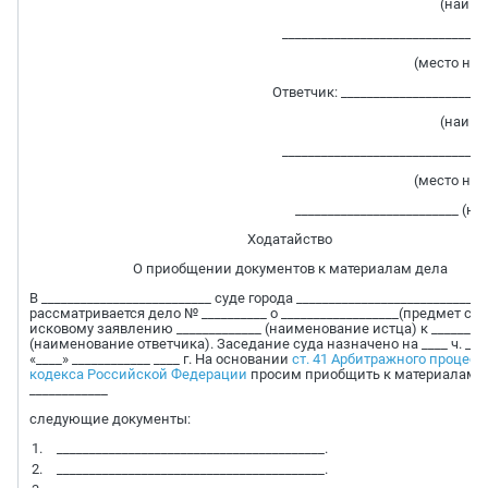
(наиме
_______________________________
(место на
Ответчик: ______________________
(наиме
_______________________________
(место на
_________________________ (н
Ходатайство
О приобщении документов к материалам дела
В __________________________ суде города ____________________________
рассматривается дело № __________ о __________________(предмет спо
исковому заявлению _____________ (наименование истца) к _________
(наименование ответчика). Заседание суда назначено на ____ ч. ___
«____» ____________ ____ г. На основании
ст. 41 Арбитражного процесс
кодекса Российской Федерации
просим приобщить к материалам 
____________
следующие документы:
_________________________________________.
_________________________________________.