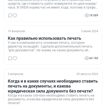
средств, где стоимость работ измеряется по цене норма/
часа. В ОКЕИ норма/час не имеет кода, поэтому в графах
2 и 2а выставляемых счетов-фактур мы ставим прочерк.
Один из наших контрагентов требует изменить данные в
18 089
графах 3 и 4 счетов-фактур, сославшись на
Постановление №1137. Как правильно заполнять эти
графы, и прав ли наш контрагент в своих требованиях?
10 вопросов
3 июня 2024
Как правильно использовать печать
У нас в компании есть основная печать, которую
директор не выдаёт. Сделали дополнительную печать
"для документов". Не знаем, на какие документы её
можно ставить. Хочу написать приказ, который бы
указывал, где можно и нельзя использовать эту печать.
44 180
5 вопросов
29 августа 2023
Когда и в каких случаях необходимо ставить
печать на документы, и какова
юридическая сила документа без печати?
Когда и в каких случаях необходимо ставить печать на
документы, и какова юридическая сила документа без
печати?