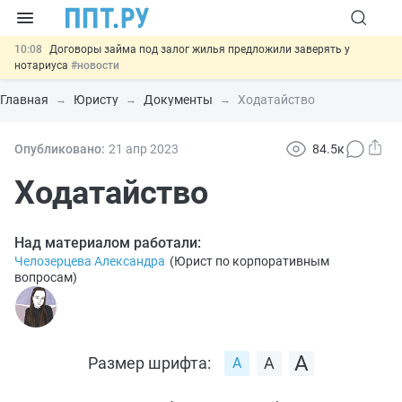
10:08
Договоры займа под залог жилья предложили заверять у
нотариуса
#новости
00:01
10 августа: важные документы, вступающие в силу сегодня
#новости
Главная
Юристу
Документы
Ходатайство
07.08
Подписан закон о блокировке продажи опасных товаров через
«Честный знак»
#новости
07.08
Дистанционную работу беременных пропишут в ТК РФ
#новости
Опубликовано:
21 апр
2023
84.5к
07.08
Важно
Разработают единые критерии трудовых и ГПХ-
Ходатайство
отношений
#новости
Над материалом работали:
Челозерцева Александра
(
Юрист по корпоративным
вопросам
)
Размер шрифта: