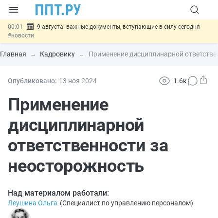
00:01
9 августа: важные документы, вступающие в силу сегодня
#новости
07.08
Подписан закон о блокировке продажи опасных товаров через
«Честный знак»
#новости
Главная
Кадровику
Применение дисциплинарной ответстве
07.08
Дистанционную работу беременных пропишут в ТК РФ
#новости
07.08
Госпошлину за устранение ошибок в документах предлагают
Опубликовано:
13 ноя
2024
1.6к
отменить
#новости
07.08
Важно
Разработают единые критерии трудовых и ГПХ-
Применение
отношений
#новости
дисциплинарной
ответственности за
неосторожность
Над материалом работали:
Леушина Ольга
(
Специалист по управлению персоналом
)