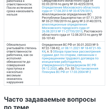
Свердловского областного суда от
работника к
02.03.2018 по делу № 33-4225/2018,
ответственности.
Определение Московского областного
После истечения
суда от 17.04.2013 № 33-8729/2013
,
срока наказывать
Апелляционное определение ВС
нельзя
Республики Башкортостан от 07.11.2019
№ 33-21700/2019 по делу № 2-3140/2019,
апелляционные определения
Московского городского суда от
26.08.2013 № 11-27733/2013
, Ростовского
областного суда от 12.08.2013 по делу №
33-10143
Обязательно
Определения ВС РФ от 30.01.2023 № 5-
учитывайте степень
КГ22-138-К2,
от 08.11.2021 № 18-КГ21-93-
ответственности
К4
, п. 5
Обзора практики рассмотрения
работника, как он
судами дел по спорам, связанным с
исполнял
прекращением трудового договора по
обязанности до
инициативе работодателя,
совершения
утвержденного Президиумом ВС РФ
проступка и
09.12.2020
, абз. 3 п. 53
Постановления
насколько
Пленума ВС РФ от 17.03.2004 № 2
весомым
оказалось
нарушение
Часто задаваемые вопросы
по теме