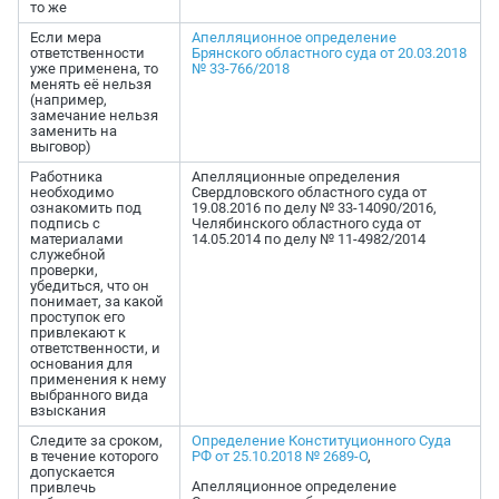
то же
Если мера
Апелляционное определение
ответственности
Брянского областного суда от 20.03.2018
уже применена, то
№ 33-766/2018
менять её нельзя
(например,
замечание нельзя
заменить на
выговор)
Работника
Апелляционные определения
необходимо
Свердловского областного суда от
ознакомить под
19.08.2016 по делу № 33-14090/2016,
подпись с
Челябинского областного суда от
материалами
14.05.2014 по делу № 11-4982/2014
служебной
проверки,
убедиться, что он
понимает, за какой
проступок его
привлекают к
ответственности, и
основания для
применения к нему
выбранного вида
взыскания
Следите за сроком,
Определение Конституционного Суда
в течение которого
РФ от 25.10.2018 № 2689-О
,
допускается
Апелляционное определение
привлечь