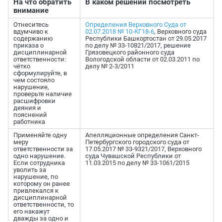
На что обратить
В каком решении посмотреть
внимание
Отнеситесь
Определения Верховного Суда от
вдумчиво к
02.07.2018 № 10-КГ18-6
, Верховного суда
содержанию
Республики Башкортостан от 29.05.2017
приказа о
по делу № 33-10821/2017, решение
дисциплинарной
Грязовецкого районного суда
ответственности:
Вологодской области от 02.03.2011 по
чётко
делу № 2-3/2011
сформулируйте, в
чем состояло
нарушение,
проверьте наличие
расшифровки
деяния и
пояснений
работника
Применяйте одну
Апелляционные определения Санкт-
меру
Петербургского городского суда от
ответственности за
17.05.2017 № 33-9321/2017, Верховного
одно нарушение.
суда Чувашской Республики от
Если сотрудника
11.03.2015 по делу № 33-1061/2015
уволить за
нарушение, по
которому он ранее
привлекался к
дисциплинарной
ответственности, то
его накажут
дважды за одно и