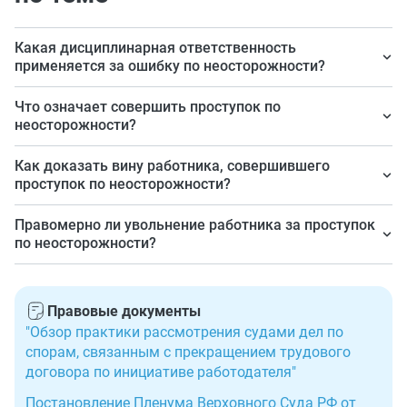
Какая дисциплинарная ответственность
применяется за ошибку по неосторожности?
Самая «легкая» форма дисциплинарной
Что означает совершить проступок по
ответственности — выговор. Она применяется, если в
неосторожности?
результате содеянного доказана вина работника в
Совершить проступок по неосторожности — это
Как доказать вину работника, совершившего
совершении проступка по неосторожности
означает не исполнить по собственной вине трудовые
проступок по неосторожности?
(легкомыслию или небрежности), нет ущерба или он
обязанности или отнестись к их исполнению
незначительный.
Для сбора и анализа обстоятельств совершения
Правомерно ли увольнение работника за проступок
легкомысленно или небрежно.
проступка по неосторожности создаётся специальная
по неосторожности?
комиссия, которая делает выводы о виновности
Увольнение — это крайняя мера дисциплинарной
работника.
ответственности, она применяется в исключительных
Правовые документы
случаях. За проступок по неосторожности чаще всего
"Обзор практики рассмотрения судами дел по
объявляются замечание или выговор.
спорам, связанным с прекращением трудового
договора по инициативе работодателя"
Постановление Пленума Верховного Суда РФ от