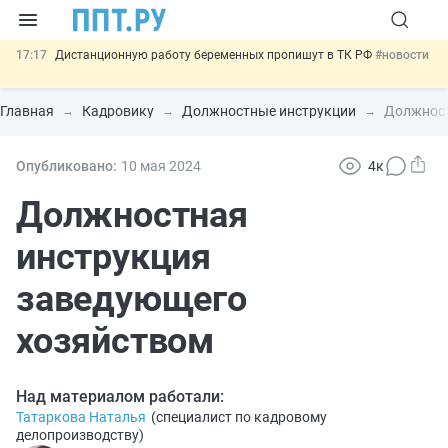
17:17
Дистанционную работу беременных пропишут в ТК РФ
#новости
16:02
Госпошлину за устранение ошибок в документах предлагают
отменить
#новости
Главная
Кадровику
Должностные инструкции
Должност
15:25
Изменят правила контроля за подрядчиками ИЖС с эскроу-
счетами
#новости
14:44
Минцифры предлагает запретить рассылку смс детям
#новости
Опубликовано:
10 мая 2024
4к
11:31
Важно
Разработают единые критерии трудовых и ГПХ-
Должностная
отношений
#новости
инструкция
заведующего
хозяйством
Над материалом работали:
Татаркова Наталья
(
специалист по кадровому
делопроизводству
)