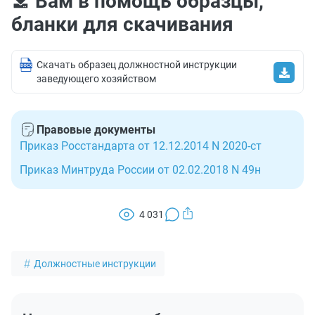
Вам в помощь образцы,
профессиональным качествам специалиста, а не к
2487-1).
профстандарты, например, государственные
бланки для скачивания
полу или возрасту.
внебюджетные фонды; государственные и
муниципальные учреждения и др.
Скачать образец должностной инструкции
заведующего хозяйством
Правовые документы
Приказ Росстандарта от 12.12.2014 N 2020-ст
Приказ Минтруда России от 02.02.2018 N 49н
4 031
Должностные инструкции