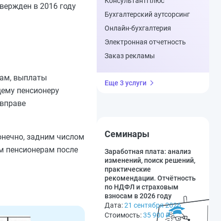
КонсультантПлюс
вержден в 2016 году
Бухгалтерский аутсорсинг
Онлайн-бухгалтерия
Электронная отчетность
Заказ рекламы
рам, выплаты
Еще 3 услуги
щему пенсионеру
 вправе
Семинары
Конечно, задним числом
им пенсионерам после
Заработная плата: анализ
изменений, поиск решений,
практические
рекомендации. Отчётность
по НДФЛ и страховым
взносам в 2026 году
Дата:
21 сентября 2026
Стоимость:
35 900
₽