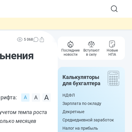
5 068
Последние
Вступают
Новые
льнения
новости
в силу
НПА
Калькуляторы
для бухгалтера
НДФЛ
рифта:
Зарплата по окладу
учетом темпа роста
Декретные
Среднедневной заработок
колько месяцев
Налог на прибыль