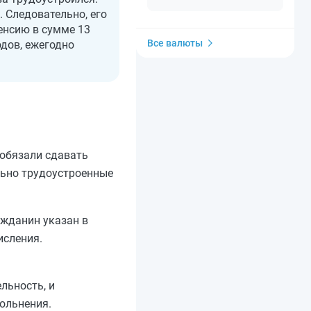
 Следовательно, его
енсию в сумме 13
Все валюты
одов, ежегодно
 обязали сдавать
льно трудоустроенные
ажданин указан в
исления.
льность, и
ольнения.