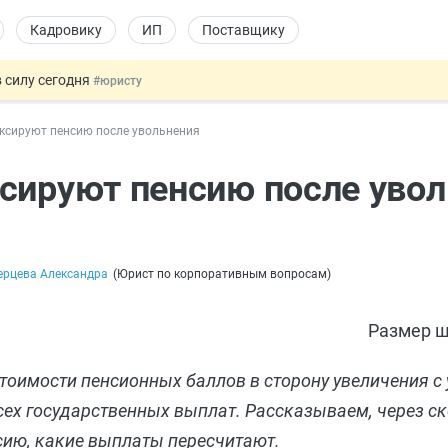
Кадровику
ИП
Поставщику
 силу сегодня
#юристу
х товаров через «Честный знак»
#юристу
ксируют пенсию после увольнения
в ТК РФ
#кадровику
ах предлагают отменить
#физлицу
сируют пенсию после уво
овых и ГПХ-отношений
#кадровику
ерцева Александра
(
Юрист по корпоративным вопросам
)
Размер ш
тоимости пенсионных баллов в сторону увеличения с 
сех государственных выплат. Рассказываем, через с
сию, какие выплаты пересчитают.