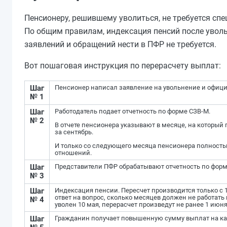
Пенсионеру, решившему уволиться, не требуется сп
По общим правилам, индексация пенсий после уволь
заявлений и обращений нести в ПФР не требуется.
Вот пошаговая инструкция по перерасчету выплат:
Шаг
Пенсионер написал заявление на увольнение и офици
№ 1
Шаг
Работодатель подает отчетность по форме СЗВ-М.
№ 2
В отчете пенсионера указывают в месяце, на который
за сентябрь.
И только со следующего месяца пенсионера полность
отношений.
Шаг
Представители ПФР обрабатывают отчетность по форм
№ 3
Шаг
Индексация пенсии. Пересчет производится только с 1
ответ на вопрос, сколько месяцев должен не работат
№ 4
уволен 10 мая, перерасчет произведут не ранее 1 июня
Шаг
Гражданин получает повышенную сумму выплат на ка