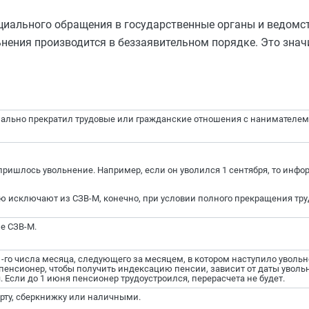
ециального обращения в государственные органы и ведомст
нения производится в беззаявительном порядке. Это значи
ально прекратил трудовые или гражданские отношения с нанимателем
 пришлось увольнение. Например, если он уволился 1 сентября, то инф
ю исключают из СЗВ-М, конечно, при условии полного прекращения тр
е СЗВ-М.
-го числа месяца, следующего за месяцем, в котором наступило увольн
ь пенсионер, чтобы получить индексацию пенсии, зависит от даты уволь
. Если до 1 июня пенсионер трудоустроился, перерасчета не будет.
рту, сберкнижку или наличными.