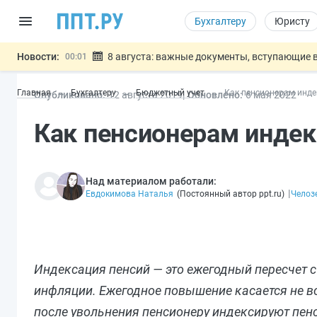
Бухгалтеру
Юристу
Новости:
8 августа: важные документы, вступающие в
00:01
Подписан закон о блокировке продажи опасны
07.08
Главная
Бухгалтеру
Бюджетный учет
Как пенсионерам инде
Опубликовано:
12 авг
уста
2019
Обновлено:
6 мая 2022
Дистанционную работу беременных пропишут 
07.08
Госпошлину за устранение ошибок в документ
07.08
Как пенсионерам индек
Разработают единые критерии труд
07.08
Важно
Над материалом работали:
|
Евдокимова Наталья
(
Постоянный автор ppt.ru
)
Челоз
Индексация пенсий — это ежегодный пересчет с
инфляции. Ежегодное повышение касается не в
после увольнения пенсионеру индексируют пен