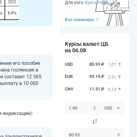
Для кого:
бухгалтеру
Все семинары
Курсы валют ЦБ
на 06.08
нении его пособие
80.93 ₽
1,07
чена госпенсия в
и составит 12 365
93.19 ₽
2,31
выплату в 10 000
11.51 ₽
0,14
$
и индексации):
₽
ва трудоустроился.