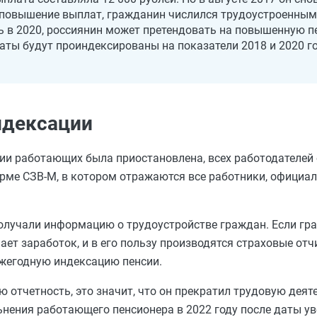
е повышение выплат, гражданин числился трудоустроенным.
сь в 2020, россиянин может претендовать на повышенную п
ыплаты будут проиндексированы на показатели 2018 и 2020 г
ндексации
сии работающих была приостановлена, всех работодателей
орме СЗВ-М, в котором отражаются все работники, официа
олучали информацию о трудоустройстве граждан. Если гр
чает заработок, и в его пользу производятся страховые отч
ежегодную индексацию пенсии.
отчетность, это значит, что он прекратил трудовую деяте
ьнения работающего пенсионера в 2022 году после даты ув