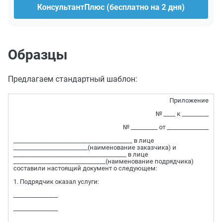
КонсультантПлюс (бесплатно на 2 дня)
Образцы
Предлагаем стандартный шаблон:
Приложение
№ ____ к _________
№ _________ от ______________
________________________________________ в лице
_________________________(наименование заказчика) и
______________________________________ в лице
_______________________________(наименование подрядчика)
составили настоящий документ о следующем:
1. Подрядчик оказал услуги:
_______________
_______________
_______________