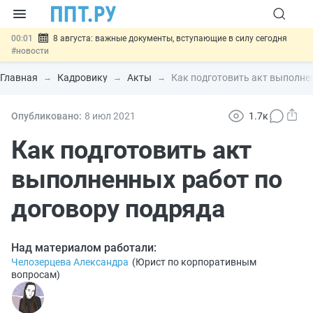
00:01
8 августа: важные документы, вступающие в силу сегодня
#новости
07.08
Подписан закон о блокировке продажи опасных товаров через
«Честный знак»
#новости
Главная
Кадровику
Акты
Как подготовить акт выполне
07.08
Дистанционную работу беременных пропишут в ТК РФ
#новости
07.08
Госпошлину за устранение ошибок в документах предлагают
Опубликовано:
8 июл
2021
1.7к
отменить
#новости
07.08
Важно
Разработают единые критерии трудовых и ГПХ-
Как подготовить акт
отношений
#новости
выполненных работ по
договору подряда
Над материалом работали:
Челозерцева Александра
(
Юрист по корпоративным
вопросам
)