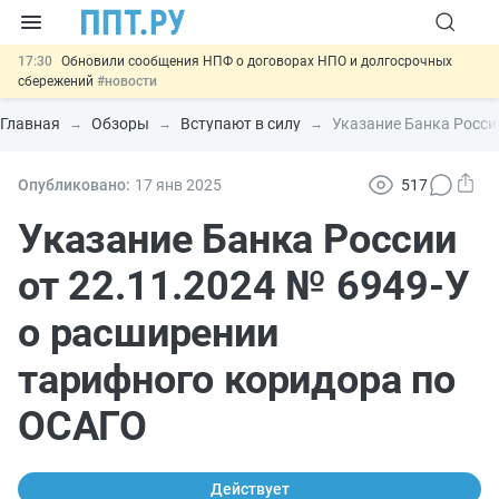
17:30
Обновили сообщения НПФ о договорах НПО и долгосрочных
сбережений
#новости
17:03
Мигрантам с судимостью запретят получать ВНЖ и
гражданство: закон подписан
#новости
Главная
Обзоры
Вступают в силу
Указание Банка Росси
16:44
Систему страхования вкладов распространили на электронные
кошельки
#новости
15:39
Правила противопожарного режима предложили продлить до
Опубликовано:
17 янв
2025
517
2032 года
#новости
11:33
Важно
Подписан закон об упрощении госзакупок по 44-ФЗ
Указание Банка России
#новости
от 22.11.2024 № 6949-У
о расширении
тарифного коридора по
ОСАГО
Действует