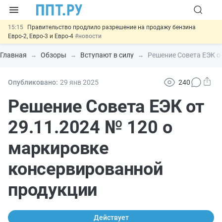
15:15
Правительство продлило разрешение на продажу бензина
Евро-2, Евро-3 и Евро-4
#новости
14:21
На оплату эвакуации автомобиля предложили давать скидку
#новости
Главная
Обзоры
Вступают в силу
Решение Совета ЕЭК о
13:48
Важно
Обеспечительный платёж СПОТ могут заменить
банковской гарантией
#новости
12:17
Защита от сталкинга: доработанный законопроект направлен в
Опубликовано:
29 янв
2025
240
Правительство
#новости
15:51
МВД запускает автоматическое аннулирование патента
Решение Совета ЕЭК от
иностранцев за неуплату НДФЛ
#новости
29.11.2024 № 120 о
маркировке
консервированной
продукции
Действует