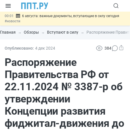
00:01
6 августа: важные документы, вступающие в силу сегодня
#новости
05.08
Обновили сообщения НПФ о договорах НПО и долгосрочных
сбережений
#новости
Главная
Обзоры
Вступают в силу
Распоряжение Правите
05.08
Мигрантам с судимостью запретят получать ВНЖ и
гражданство: закон подписан
#новости
05.08
Систему страхования вкладов распространили на электронные
Опубликовано:
4 дек
2024
384
кошельки
#новости
05.08
Важно
Подписан закон об упрощении госзакупок по 44-ФЗ
Распоряжение
#новости
Правительства РФ от
22.11.2024 № 3387-р об
утверждении
Концепции развития
фиджитал-движения до