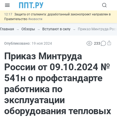
12:17
Защита от сталкинга: доработанный законопроект направлен в
Правительство
#новости
11:23
Минпромторг предлагает новые формы сертификата и
декларации о соответствии
#новости
Главная
Обзоры
Вступают в силу
Приказ Минтруда Росс
10:09
Риск атак БПЛА можно учитывать при оценке профрисков
#новости
00:01
6 августа: важные документы, вступающие в силу сегодня
Опубликовано:
19 ноя
2024
233
#новости
05.08
Важно
Подписан закон об упрощении госзакупок по 44-ФЗ
Приказ Минтруда
#новости
России от 09.10.2024 №
541н о профстандарте
работника по
эксплуатации
оборудования тепловых