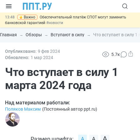
13:48
Важно
Обеспечительный платёж СПОТ могут заменить
банковской гарантией
#новости
12:17
Защита от сталкинга: доработанный законопроект направлен в
Правительство
#новости
Главная
Обзоры
Вступают в силу
Что вступает в силу 1
11:23
Минпромторг предлагает новые формы сертификата и
декларации о соответствии
#новости
10:09
Опубликовано:
Риск атак БПЛА можно учитывать при оценке профрисков
9 фев
2024
5.7к
#новости
Обновлено:
1 мар
2024
14:21
На оплату эвакуации автомобиля предложили давать скидку
#новости
Что вступает в силу 1
марта 2024 года
Над материалом работали:
Поляков Максим
(
Постоянный автор ppt.ru
)
Размер шрифта: