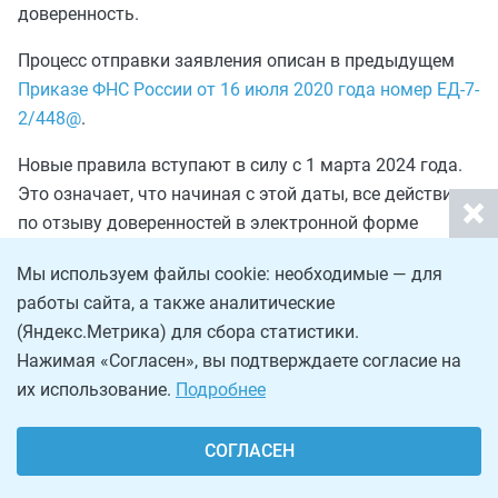
доверенность.
Процесс отправки заявления описан в предыдущем
Приказе ФНС России от 16 июля 2020 года номер ЕД-7-
2/448@
.
Новые правила вступают в силу с 1 марта 2024 года.
Это означает, что начиная с этой даты, все действия
по отзыву доверенностей в электронной форме
должны соответствовать установленным
Мы используем файлы cookie: необходимые — для
требованиям.
работы сайта, а также аналитические
Важно подчеркнуть, что если вы планируете отозвать
(Яндекс.Метрика) для сбора статистики.
доверенность, удостоверяющую полномочия вашего
Нажимая «Согласен», вы подтверждаете согласие на
представителя перед налоговой службой, то это нужно
их использование.
Подробнее
делать, используя новую форму и соблюдая порядок,
начиная с марта 2024 года.
СОГЛАСЕН
Приказ ФНС России от 01.03.2024 N ЕД-7-14/169@