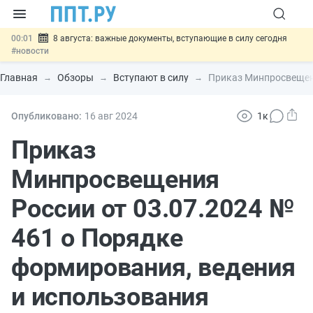
00:01
8 августа: важные документы, вступающие в силу сегодня
#новости
07.08
Подписан закон о блокировке продажи опасных товаров через
«Честный знак»
#новости
Главная
Обзоры
Вступают в силу
Приказ Минпросвещени
07.08
Дистанционную работу беременных пропишут в ТК РФ
#новости
07.08
Госпошлину за устранение ошибок в документах предлагают
Опубликовано:
16 авг
2024
1к
отменить
#новости
07.08
Важно
Разработают единые критерии трудовых и ГПХ-
Приказ
отношений
#новости
Минпросвещения
России от 03.07.2024 №
461 о Порядке
формирования, ведения
и использования