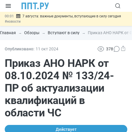
00:01
7 августа: важные документы, вступающие в силу сегодня
#новости
06.08
Минпромторг предложил запретить смешанные лоты
электроники в госзакупках
#новости
Главная
Обзоры
Вступают в силу
Приказ АНО НАРК от 0
06.08
Подписан указ об отмене спецрежима для вкладов физлиц из
недружественных стран
#новости
06.08
Возврат денег за риелторские услуги при недействительных
Опубликовано:
11 окт
2024
378
сделках: инициатива
#новости
06.08
Важно
Обеспечительный платёж СПОТ могут заменить
Приказ АНО НАРК от
банковской гарантией
#новости
08.10.2024 № 133/24-
ПР об актуализации
квалификаций в
области ЧС
Действует