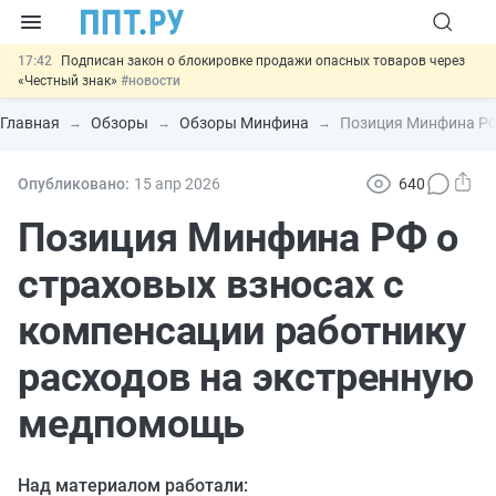
17:42
Подписан закон о блокировке продажи опасных товаров через
«Честный знак»
#новости
17:17
Дистанционную работу беременных пропишут в ТК РФ
#новости
Главная
Обзоры
Обзоры Минфина
Позиция Минфина РФ
16:02
Госпошлину за устранение ошибок в документах предлагают
отменить
#новости
15:25
Изменят правила контроля за подрядчиками ИЖС с эскроу-
Опубликовано:
15 апр
2026
640
счетами
#новости
11:31
Важно
Разработают единые критерии трудовых и ГПХ-
Позиция Минфина РФ о
отношений
#новости
страховых взносах с
компенсации работнику
расходов на экстренную
медпомощь
Над материалом работали: