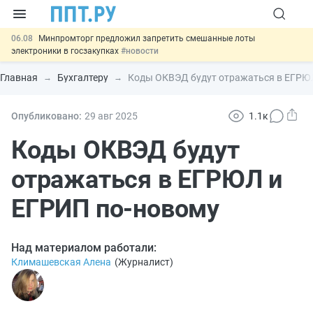
06.08
Минпромторг предложил запретить смешанные лоты
электроники в госзакупках
#новости
06.08
Подписан указ об отмене спецрежима для вкладов физлиц из
недружественных стран
#новости
Главная
Бухгалтеру
Коды ОКВЭД будут отражаться в ЕГРЮ
06.08
Возврат денег за риелторские услуги при недействительных
сделках: инициатива
#новости
06.08
МВД запускает автоматическое аннулирование патента
Опубликовано:
29 авг
2025
1.1к
иностранцев за неуплату НДФЛ
#новости
06.08
Важно
Обеспечительный платёж СПОТ могут заменить
Коды ОКВЭД будут
банковской гарантией
#новости
отражаться в ЕГРЮЛ и
ЕГРИП по-новому
Над материалом работали:
Климашевская Алена
(
Журналист
)