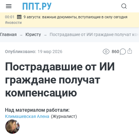
00:01
9 августа: важные документы, вступающие в силу сегодня
#новости
07.08
Подписан закон о блокировке продажи опасных товаров через
«Честный знак»
#новости
Главная
Юристу
Пострадавшие от ИИ граждане получат к
07.08
Дистанционную работу беременных пропишут в ТК РФ
#новости
07.08
Госпошлину за устранение ошибок в документах предлагают
Опубликовано:
19 мар
2026
860
отменить
#новости
07.08
Важно
Разработают единые критерии трудовых и ГПХ-
Пострадавшие от ИИ
отношений
#новости
граждане получат
компенсацию
Над материалом работали:
Климашевская Алена
(
Журналист
)